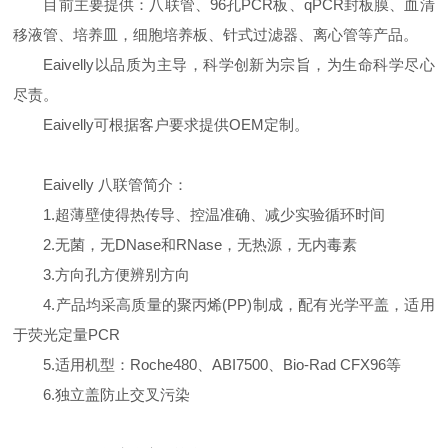
目前主要提供：八联管、96孔PCR板、qPCR封板膜、血清
移液管、培养皿，细胞培养板、针式过滤器、离心管等产品。
Eaivelly以品质为主导，科学创新为宗旨，为生命科学尽心
尽责。
Eaivelly可根据客户要求提供OEM定制。
Eaivelly 八联管简介：
1.超薄壁使得热传导、控温准确、减少实验循环时间
2.无菌，无DNase和RNase，无热源，无内毒素
3.方向孔方便辨别方向
4.产品均采高质量的聚丙烯(PP)制成，配有光学平盖，适用
于荧光定量PCR
5.适用机型：Roche480、ABI7500、Bio-Rad CFX96等
6.独立盖防止交叉污染