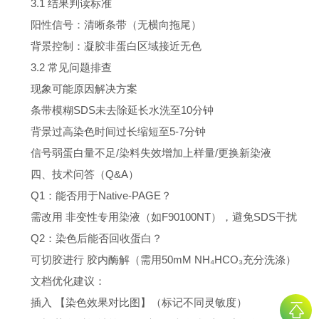
3.1 结果判读标准
阳性信号：清晰条带（无横向拖尾）
背景控制：凝胶非蛋白区域接近无色
3.2 常见问题排查
现象
可能原因
解决方案
条带模糊
SDS未去除
延长水洗至10分钟
背景过高
染色时间过长
缩短至5-7分钟
信号弱
蛋白量不足/染料失效
增加上样量/更换新染液
四、技术问答（Q&A）
Q1：能否用于Native-PAGE？
需改用 非变性专用染液（如F90100NT），避免SDS干扰
Q2：染色后能否回收蛋白？
可切胶进行 胶内酶解（需用50mM NH₄HCO₃充分洗涤）
文档优化建议：
插入 【染色效果对比图】（标记不同灵敏度）