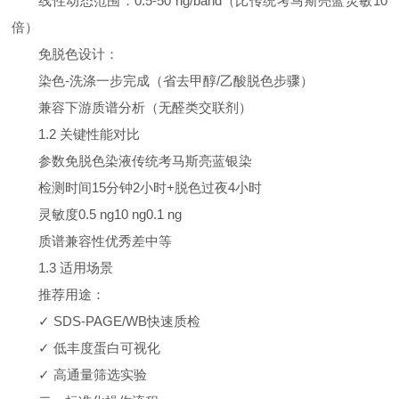
线性动态范围：0.5-50 ng/band（比传统考马斯亮蓝灵敏10
倍）
免脱色设计：
染色-洗涤一步完成（省去甲醇/乙酸脱色步骤）
兼容下游质谱分析（无醛类交联剂）
1.2 关键性能对比
参数
免脱色染液
传统考马斯亮蓝
银染
检测时间
15分钟
2小时+脱色过夜
4小时
灵敏度
0.5 ng
10 ng
0.1 ng
质谱兼容性
优秀
差
中等
1.3 适用场景
推荐用途：
✓ SDS-PAGE/WB快速质检
✓ 低丰度蛋白可视化
✓ 高通量筛选实验