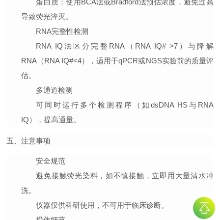
蛋白质
：使用BCA法或Bradford法预估浓度，避免过高
导致荧光淬灭。
RNA完整性检测
RNA IQ法区分完整RNA（RNA IQ# >7）与降解
RNA（RNA IQ#<4），适用于qPCR或NGS实验前的质量评
估。
多通道检测
可同时运行多个检测程序（如dsDNA HS与RNA
IQ），提高通量。
五、注意事项
安全规范
避免接触荧光染料，如不慎接触，立即用大量清水冲
洗。
仪器仅供科研使用，不可用于临床诊断。
操作细节