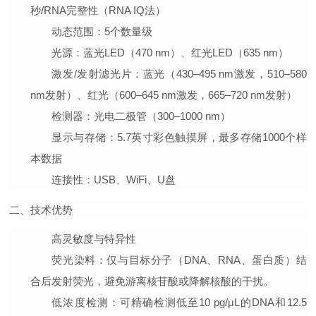
秒/RNA完整性（RNA IQ法）
动态范围
：5个数量级
光源
：蓝光LED（470 nm）、红光LED（635 nm）
激发/发射滤光片
：蓝光（430–495 nm激发，510–580
nm发射）、红光（600–645 nm激发，665–720 nm发射）
检测器
：光电二极管（300–1000 nm）
显示与存储
：5.7英寸彩色触摸屏，最多存储1000个样
本数据
连接性
：USB、WiFi、U盘
二、技术优势
高灵敏度与特异性
荧光染料
：仅与目标分子（DNA、RNA、蛋白质）结
合后发射荧光，避免游离核苷酸或降解核酸的干扰。
低浓度检测
：可精确检测低至10 pg/μL的DNA和12.5