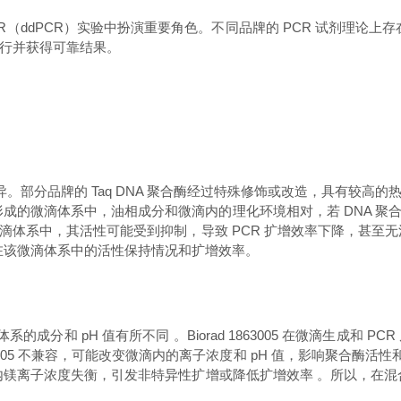
 PCR（ddPCR）实验中扮演重要角色。不同品牌的 PCR 试剂理论上存在与
行并获得可靠结果。
异。部分品牌的 Taq DNA 聚合酶经过特殊修饰或改造，具有较
3005 形成的微滴体系中，油相成分和微滴内的理化环境相对，若 DN
体系中，其活性可能受到抑制，导致 PCR 扩增效率下降，甚至
测聚合酶在该微滴体系中的活性保持情况和扩增效率。
的成分和 pH 值有所不同 。Biorad 1863005 在微滴生成和
63005 不兼容，可能改变微滴内的离子浓度和 pH 值，影响聚合酶
致微滴内镁离子浓度失衡，引发非特异性扩增或降低扩增效率 。所以，在混合使用