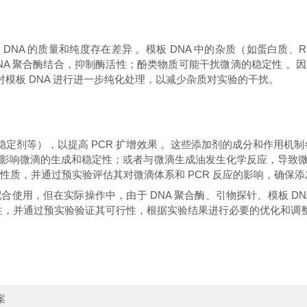
A 的质量和纯度存在差异 。模板 DNA 中的杂质（如蛋白质、RNA、
 聚合酶结合，抑制酶活性；酚类物质可能干扰微滴的稳定性 。因此，当使用不
对模板 DNA 进行进一步纯化处理，以减少杂质对实验的干扰。
剂等），以提高 PCR 扩增效果 。这些添加剂的成分和作用机制各不相同
响微滴的生成和稳定性；或者与微滴生成油发生化学反应，导致微滴
剂的成分和性质，并通过预实验评估其对微滴体系和 PCR 反应的影响，
63005 配合使用，但在实际操作中，由于 DNA 聚合酶、引物探针、模
 的适配性，并通过预实验验证其可行性，根据实验结果进行必要的优化和调
案