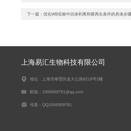
下一篇：
优化WB实验中抗体剥离和膜再生条件的具体步
上海易汇生物科技有限公司
地址：上海市奉贤区金大公路8218号1幢
邮箱：1006909781@qq.com
传真：QQ1006909781