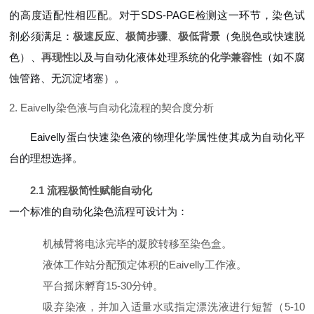
的高度适配性相匹配。对于SDS-PAGE检测这一环节，染色试
剂必须满足：
极速反应
、
极简步骤
、
极低背景
（免脱色或快速脱
色）、
再现性
以及与自动化液体处理系统的
化学兼容性
（如不腐
蚀管路、无沉淀堵塞）。
2. Eaivelly染色液与自动化流程的契合度分析
Eaivelly蛋白快速染色液的物理化学属性使其成为自动化平
台的理想选择。
2.1 流程极简性赋能自动化
一个标准的自动化染色流程可设计为：
机械臂将电泳完毕的凝胶转移至染色盒。
液体工作站分配预定体积的Eaivelly工作液。
平台摇床孵育15-30分钟。
吸弃染液，并加入适量水或指定漂洗液进行短暂（5-10