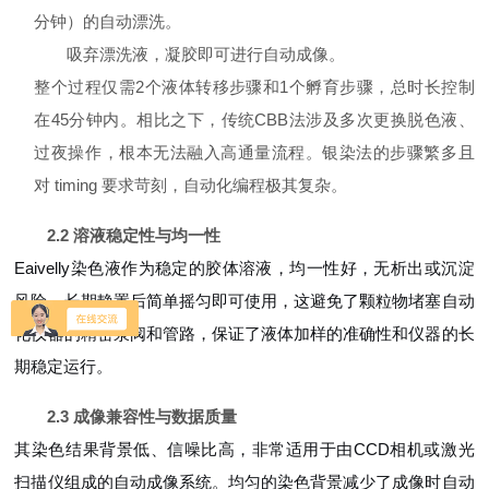
分钟）的自动漂洗。
吸弃漂洗液，凝胶即可进行自动成像。
整个过程仅需2个液体转移步骤和1个孵育步骤，总时长控制
在45分钟内。相比之下，传统CBB法涉及多次更换脱色液、
过夜操作，根本无法融入高通量流程。银染法的步骤繁多且
对 timing 要求苛刻，自动化编程极其复杂。
2.2 溶液稳定性与均一性
Eaivelly染色液作为稳定的胶体溶液，均一性好，无析出或沉淀
风险，长期静置后简单摇匀即可使用，这避免了颗粒物堵塞自动
化仪器的精密泵阀和管路，保证了液体加样的准确性和仪器的长
期稳定运行。
2.3 成像兼容性与数据质量
其染色结果背景低、信噪比高，非常适用于由CCD相机或激光
扫描仪组成的自动成像系统。均匀的染色背景减少了成像时自动