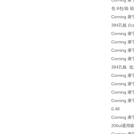
Corning
包 8包/箱 箱 
Corning 
384孔板 白s
Corning
Corning
Corning 
Corning 康
384孔板 低容
Corning
Corning
Corning
Corning
0.48
Corning 康
200ul通用吸