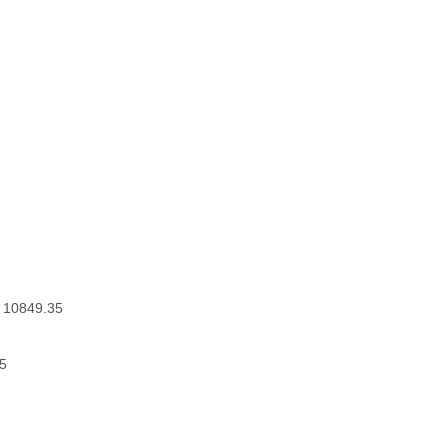
0849.35
5