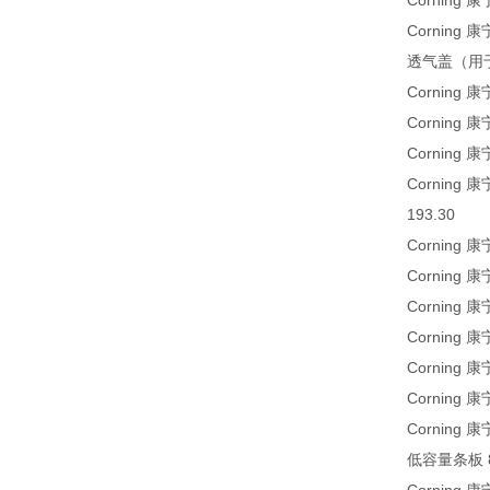
Corning
Corning 
透气盖（用于2
Corning 
Corning
Corning
Corning 康
193.30
Corning 康
Corning 
Corning 
Corning 
Corning 
Corning 
Corning 
低容量条板 8孔