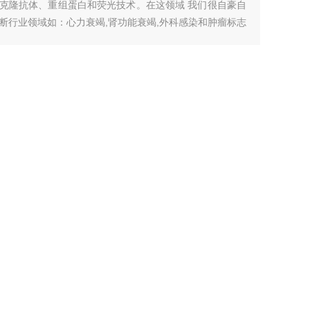
的单克隆抗体、重组蛋白和荧光技术。在这领域 我们很自豪自
断行业领域如：心力衰竭,肾功能衰竭,外科感染和肿瘤标志
和神经生物学等。
联系我们