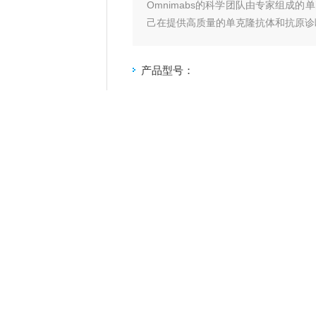
Omnimabs的科学团队由专家组成
己在提供高质量的单克隆抗体和抗原诊
物,艾滋病毒/趋化因子受体、信号转导
产品型号：
厂商性质：
生产厂家
更新时间：
2025-01-12
访 问 量：
1289
产品咨询
绍