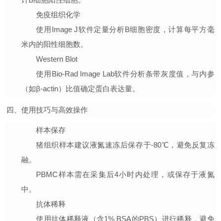
免疫组织化学
使用Image J软件定量分析B细胞密度，计算每平方毫
米内的阳性细胞数。
Western Blot
使用Bio-Rad Image Lab软件分析条带灰度值，与内参
（如β-actin）比值确定蛋白表达量。
四、使用技巧与高效操作
样本保存
猪组织样本建议液氮速冻后保存于-80℃，避免反复冻
融。
PBMC样本需在采集后4小时内处理，或保存于液氮
中。
抗体稀释
使用抗体稀释液（含1% BSA的PBS）进行稀释，避免