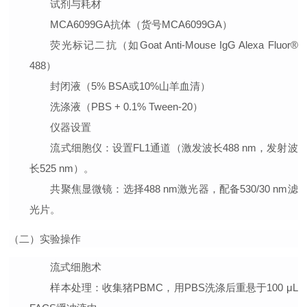
试剂与耗材
MCA6099GA抗体（货号MCA6099GA）
荧光标记二抗（如Goat Anti-Mouse IgG Alexa Fluor®
488）
封闭液（5% BSA或10%山羊血清）
洗涤液（PBS + 0.1% Tween-20）
仪器设置
流式细胞仪
：设置FL1通道（激发波长488 nm，发射波
长525 nm）。
共聚焦显微镜
：选择488 nm激光器，配备530/30 nm滤
光片。
（二）实验操作
流式细胞术
样本处理
：收集猪PBMC，用PBS洗涤后重悬于100 μL