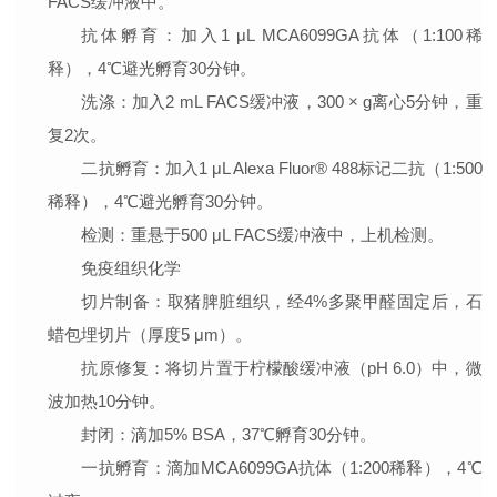
FACS缓冲液中。
抗体孵育
：加入1 μL MCA6099GA抗体（1:100稀
释），4℃避光孵育30分钟。
洗涤
：加入2 mL FACS缓冲液，300 × g离心5分钟，重
复2次。
二抗孵育
：加入1 μL Alexa Fluor® 488标记二抗（1:500
稀释），4℃避光孵育30分钟。
检测
：重悬于500 μL FACS缓冲液中，上机检测。
免疫组织化学
切片制备
：取猪脾脏组织，经4%多聚甲醛固定后，石
蜡包埋切片（厚度5 μm）。
抗原修复
：将切片置于柠檬酸缓冲液（pH 6.0）中，微
波加热10分钟。
封闭
：滴加5% BSA，37℃孵育30分钟。
一抗孵育
：滴加MCA6099GA抗体（1:200稀释），4℃