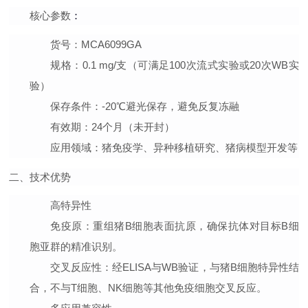
核心参数
：
货号
：MCA6099GA
规格
：0.1 mg/支（可满足100次流式实验或20次WB实
验）
保存条件
：-20℃避光保存，避免反复冻融
有效期
：24个月（未开封）
应用领域
：猪免疫学、异种移植研究、猪病模型开发等
二、技术优势
高特异性
免疫原
：重组猪B细胞表面抗原，确保抗体对目标B细
胞亚群的精准识别。
交叉反应性
：经ELISA与WB验证，与猪B细胞特异性结
合，不与T细胞、NK细胞等其他免疫细胞交叉反应。