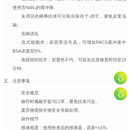
使用含NaN₃的缓冲液。
未用完的稀释抗体可分装后保存于-20℃，避免反复冻
融。
实验优化
流式细胞术
：若背景信号高，可增加FACS缓冲液中
BSA浓度至5%。
免疫组织化学
：若显色不均，可延长抗原修复时间至15
分钟。
五、注意事项
安全规范
操作时佩戴手套与口罩，避免抗体污染。
废弃物需按生物安全等级处理。
操作细节
移液精度
：使用校准后的移液器，误差<±1%。