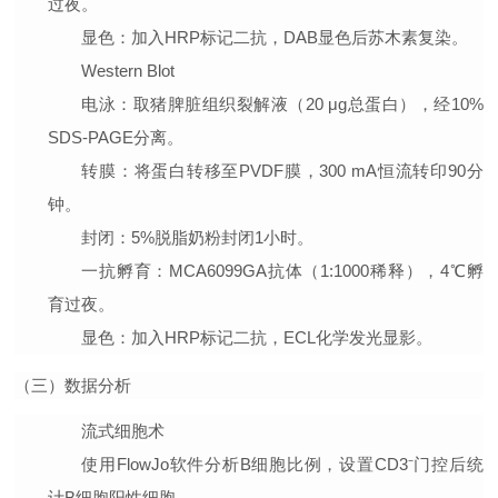
过夜。
显色
：加入HRP标记二抗，DAB显色后苏木素复染。
Western Blot
电泳
：取猪脾脏组织裂解液（20 μg总蛋白），经10%
SDS-PAGE分离。
转膜
：将蛋白转移至PVDF膜，300 mA恒流转印90分
钟。
封闭
：5%脱脂奶粉封闭1小时。
一抗孵育
：MCA6099GA抗体（1:1000稀释），4℃孵
育过夜。
显色
：加入HRP标记二抗，ECL化学发光显影。
（三）数据分析
流式细胞术
使用FlowJo软件分析B细胞比例，设置CD3⁻门控后统
计B细胞阳性细胞。