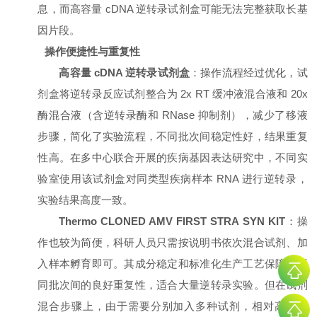
息，而高容量 cDNA 逆转录试剂盒可能无法完整获取长基
因片段。
操作便捷性与重复性
高容量 cDNA 逆转录试剂盒
：操作流程经过优化，试
剂盒将逆转录反应试剂整合为 2x RT 缓冲液混合液和 20x
酶混合液（含逆转录酶和 RNase 抑制剂），减少了移液
步骤，简化了实验流程，不同批次间稳定性好，结果重复
性高。在多中心联合开展的疾病基因表达研究中，不同实
验室使用该试剂盒对同类型疾病样本 RNA 进行逆转录，
实验结果高度一致。
Thermo CLONED AMV FIRST STRA SYN KIT
：操
作也较为简便，科研人员只需按说明书依次混合试剂、加
入样本孵育即可。其成分稳定和标准化生产工艺保障了不
同批次间的良好重复性，适合大量逆转录实验。但在试剂
混合步骤上，由于需要分别加入多种试剂，相对高容量