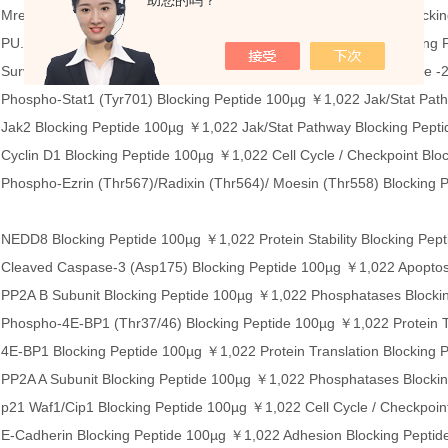
助您的吗？
re11 Blocking Peptide 100µg ￥1,022 Cell Cycle / Checkpoint Blockin
U.1 Blocking Peptide 100µg ￥1,022 Lymphocyte Signaling Blocking 
urvivin Blocking Peptide 100µg ￥1,022 Apoptosis Blocking Peptide -
hospho-Stat1 (Tyr701) Blocking Peptide 100µg ￥1,022 Jak/Stat Path
ak2 Blocking Peptide 100µg ￥1,022 Jak/Stat Pathway Blocking Pepti
yclin D1 Blocking Peptide 100µg ￥1,022 Cell Cycle / Checkpoint Bloc
hospho-Ezrin (Thr567)/Radixin (Thr564)/ Moesin (Thr558) Blocking Pe
EDD8 Blocking Peptide 100µg ￥1,022 Protein Stability Blocking Pept
Cleaved Caspase-3 (Asp175) Blocking Peptide 100µg ￥1,022 Apoptosi
PP2A B Subunit Blocking Peptide 100µg ￥1,022 Phosphatases Blockin
hospho-4E-BP1 (Thr37/46) Blocking Peptide 100µg ￥1,022 Protein Tr
E-BP1 Blocking Peptide 100µg ￥1,022 Protein Translation Blocking 
PP2A A Subunit Blocking Peptide 100µg ￥1,022 Phosphatases Blockin
21 Waf1/Cip1 Blocking Peptide 100µg ￥1,022 Cell Cycle / Checkpoint
E-Cadherin Blocking Peptide 100µg ￥1,022 Adhesion Blocking Peptid