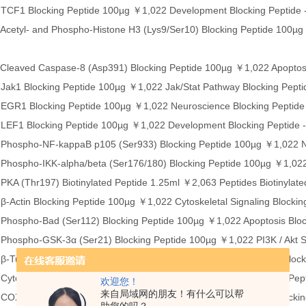
TCF1 Blocking Peptide 100µg ￥1,022 Development Blocking Peptide 
cetyl- and Phospho-Histone H3 (Lys9/Ser10) Blocking Peptide 100µg 
Cleaved Caspase-8 (Asp391) Blocking Peptide 100µg ￥1,022 Apoptosi
ak1 Blocking Peptide 100µg ￥1,022 Jak/Stat Pathway Blocking Pepti
EGR1 Blocking Peptide 100µg ￥1,022 Neuroscience Blocking Peptide
LEF1 Blocking Peptide 100µg ￥1,022 Development Blocking Peptide 
Phospho-NF-kappaB p105 (Ser933) Blocking Peptide 100µg ￥1,022 NF
hospho-IKK-alpha/beta (Ser176/180) Blocking Peptide 100µg ￥1,022 
KA (Thr197) Biotinylated Peptide 1.25ml ￥2,063 Peptides Biotinylate
-Actin Blocking Peptide 100µg ￥1,022 Cytoskeletal Signaling Blockin
Phospho-Bad (Ser112) Blocking Peptide 100µg ￥1,022 Apoptosis Bloc
hospho-GSK-3α (Ser21) Blocking Peptide 100µg ￥1,022 PI3K / Akt Si
-Tubulin Blocking Peptide 100µg ￥1,022 Cytoskeletal Signaling Block
Cytochrome c Blocking Peptide 100µg ￥1,022 Apoptosis Blocking Pep
欢迎您！
来自局域网的朋友！有什么可以帮
OX IV Blocking Peptide 100µg ￥1,022 Cytoskeletal Signaling Blockin