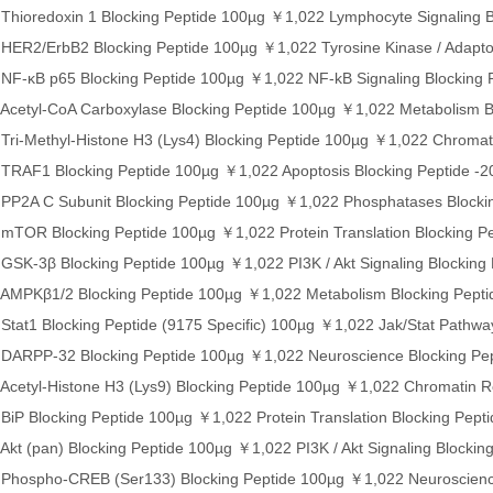
hioredoxin 1 Blocking Peptide 100µg ￥1,022 Lymphocyte Signaling B
ER2/ErbB2 Blocking Peptide 100µg ￥1,022 Tyrosine Kinase / Adaptor
NF-κB p65 Blocking Peptide 100µg ￥1,022 NF-kB Signaling Blocking 
cetyl-CoA Carboxylase Blocking Peptide 100µg ￥1,022 Metabolism B
ri-Methyl-Histone H3 (Lys4) Blocking Peptide 100µg ￥1,022 Chromatin
TRAF1 Blocking Peptide 100µg ￥1,022 Apoptosis Blocking Peptide -
PP2A C Subunit Blocking Peptide 100µg ￥1,022 Phosphatases Blocki
TOR Blocking Peptide 100µg ￥1,022 Protein Translation Blocking P
SK-3β Blocking Peptide 100µg ￥1,022 PI3K / Akt Signaling Blocking 
AMPKβ1/2 Blocking Peptide 100µg ￥1,022 Metabolism Blocking Pepti
tat1 Blocking Peptide (9175 Specific) 100µg ￥1,022 Jak/Stat Pathwa
DARPP-32 Blocking Peptide 100µg ￥1,022 Neuroscience Blocking Pep
cetyl-Histone H3 (Lys9) Blocking Peptide 100µg ￥1,022 Chromatin Reg
iP Blocking Peptide 100µg ￥1,022 Protein Translation Blocking Pept
kt (pan) Blocking Peptide 100µg ￥1,022 PI3K / Akt Signaling Blockin
Phospho-CREB (Ser133) Blocking Peptide 100µg ￥1,022 Neuroscience