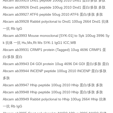
Abcam ab39925 Dnd1 peptide 100ug 2010 Dnd1 蛋白/多肽 多肽
Abcam ab39926 Dnd1 peptide 100ug 2010 Dnd1 蛋白/多肽 多肽
Abcam ab39927 ATF6 peptide 50ug 2010 ATF6 蛋白/多肽 多肽
Abcam ab39928 Rabbit polyclonal to Dnd1 100ug 2664 Dnd1 抗体
一抗 Rb IgG
Abcam ab3993 Mouse monoclonal [SYK-01] to Syk 100ug 3996 Sy
k 抗体 一抗 Hu,Ms,Rt Ms SYK-1 IgG1 ICC,WB
Abcam ab39931 CRMP1 protein (Tagged) 10ug 4696 CRMP1 蛋
白/多肽 蛋白
Abcam ab39943 D4 GDI protein 10ug 4696 D4 GDI 蛋白/多肽 蛋白
Abcam ab39944 INCENP peptide 100ug 2010 INCENP 蛋白/多肽
多肽
Abcam ab39947 Hhip peptide 100ug 2010 Hhip 蛋白/多肽 多肽
Abcam ab39948 Hhip peptide 100ug 2010 Hhip 蛋白/多肽 多肽
Abcam ab39949 Rabbit polyclonal to Hhip 100ug 2664 Hhip 抗体
一抗 Rb IgG