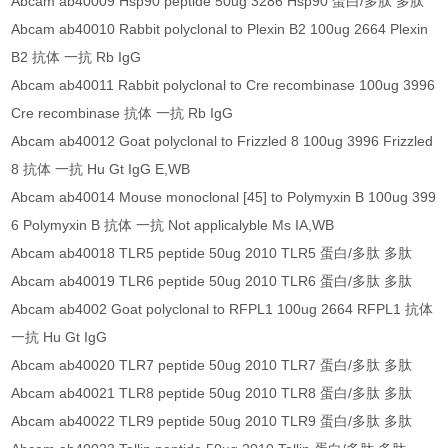
Abcam ab40009 Hsp90 peptide 50ug 3286 Hsp90 蛋白/多肽 多肽
Abcam ab40010 Rabbit polyclonal to Plexin B2 100ug 2664 Plexin
B2 抗体 一抗 Rb IgG
Abcam ab40011 Rabbit polyclonal to Cre recombinase 100ug 3996
Cre recombinase 抗体 一抗 Rb IgG
Abcam ab40012 Goat polyclonal to Frizzled 8 100ug 3996 Frizzled
8 抗体 一抗 Hu Gt IgG E,WB
Abcam ab40014 Mouse monoclonal [45] to Polymyxin B 100ug 399
6 Polymyxin B 抗体 一抗 Not applicalyble Ms IA,WB
Abcam ab40018 TLR5 peptide 50ug 2010 TLR5 蛋白/多肽 多肽
Abcam ab40019 TLR6 peptide 50ug 2010 TLR6 蛋白/多肽 多肽
Abcam ab4002 Goat polyclonal to RFPL1 100ug 2664 RFPL1 抗体
一抗 Hu Gt IgG
Abcam ab40020 TLR7 peptide 50ug 2010 TLR7 蛋白/多肽 多肽
Abcam ab40021 TLR8 peptide 50ug 2010 TLR8 蛋白/多肽 多肽
Abcam ab40022 TLR9 peptide 50ug 2010 TLR9 蛋白/多肽 多肽