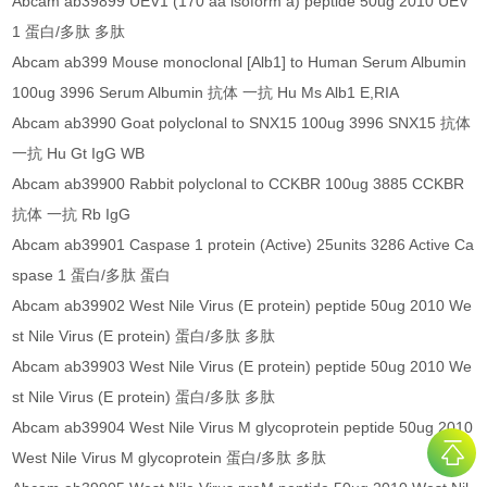
Abcam ab39899 UEV1 (170 aa isoform a) peptide 50ug 2010 UEV
1 蛋白/多肽 多肽
Abcam ab399 Mouse monoclonal [Alb1] to Human Serum Albumin
100ug 3996 Serum Albumin 抗体 一抗 Hu Ms Alb1 E,RIA
Abcam ab3990 Goat polyclonal to SNX15 100ug 3996 SNX15 抗体
一抗 Hu Gt IgG WB
Abcam ab39900 Rabbit polyclonal to CCKBR 100ug 3885 CCKBR
抗体 一抗 Rb IgG
Abcam ab39901 Caspase 1 protein (Active) 25units 3286 Active Ca
spase 1 蛋白/多肽 蛋白
Abcam ab39902 West Nile Virus (E protein) peptide 50ug 2010 We
st Nile Virus (E protein) 蛋白/多肽 多肽
Abcam ab39903 West Nile Virus (E protein) peptide 50ug 2010 We
st Nile Virus (E protein) 蛋白/多肽 多肽
Abcam ab39904 West Nile Virus M glycoprotein peptide 50ug 2010
West Nile Virus M glycoprotein 蛋白/多肽 多肽