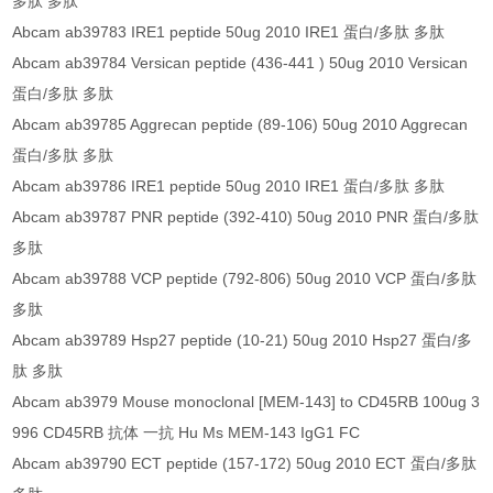
多肽 多肽
Abcam ab39783 IRE1 peptide 50ug 2010 IRE1 蛋白/多肽 多肽
Abcam ab39784 Versican peptide (436-441 ) 50ug 2010 Versican
蛋白/多肽 多肽
Abcam ab39785 Aggrecan peptide (89-106) 50ug 2010 Aggrecan
蛋白/多肽 多肽
Abcam ab39786 IRE1 peptide 50ug 2010 IRE1 蛋白/多肽 多肽
Abcam ab39787 PNR peptide (392-410) 50ug 2010 PNR 蛋白/多肽
多肽
Abcam ab39788 VCP peptide (792-806) 50ug 2010 VCP 蛋白/多肽
多肽
Abcam ab39789 Hsp27 peptide (10-21) 50ug 2010 Hsp27 蛋白/多
肽 多肽
Abcam ab3979 Mouse monoclonal [MEM-143] to CD45RB 100ug 3
996 CD45RB 抗体 一抗 Hu Ms MEM-143 IgG1 FC
Abcam ab39790 ECT peptide (157-172) 50ug 2010 ECT 蛋白/多肽