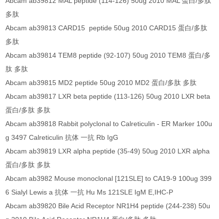
Abcam ab39812 MAL peptide (114-126) 50ug 2010 MAL 蛋白/多肽
多肽
Abcam ab39813 CARD15 peptide 50ug 2010 CARD15 蛋白/多肽
多肽
Abcam ab39814 TEM8 peptide (92-107) 50ug 2010 TEM8 蛋白/多
肽 多肽
Abcam ab39815 MD2 peptide 50ug 2010 MD2 蛋白/多肽 多肽
Abcam ab39817 LXR beta peptide (113-126) 50ug 2010 LXR beta
蛋白/多肽 多肽
Abcam ab39818 Rabbit polyclonal to Calreticulin - ER Marker 100u
g 3497 Calreticulin 抗体 一抗 Rb IgG
Abcam ab39819 LXR alpha peptide (35-49) 50ug 2010 LXR alpha
蛋白/多肽 多肽
Abcam ab3982 Mouse monoclonal [121SLE] to CA19-9 100ug 399
6 Sialyl Lewis a 抗体 一抗 Hu Ms 121SLE IgM E,IHC-P
Abcam ab39820 Bile Acid Receptor NR1H4 peptide (244-238) 50u