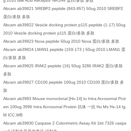
g 2010 Bile Acid Receptor NR1H4 蛋白/多肽 多肽
Abcam ab39821 SREBP2 peptide (843-857) 50ug 2010 SREBP2
蛋白/多肽 多肽
Abcam ab39822 Vesicle docking protein p115 peptide (1-17) 50ug
2010 Vesicle docking protein p115 蛋白/多肽 多肽
Abcam ab39823 Noxa peptide 50ug 2010 Noxa 蛋白/多肽 多肽
Abcam ab39824 LMAN1 peptide (159-173 ) 50ug 2010 LMAN1 蛋
白/多肽 多肽
Abcam ab39825 IRAK2 peptide (16) 50ug 3286 IRAK2 蛋白/多肽
多肽
Abcam ab39827 CD100 peptide 100ug 2010 CD100 蛋白/多肽 多
肽
Abcam ab3983 Mouse monoclonal [Hs-14] to Intra Acrosomal Prot
ein 100ug 3996 Intra Acrosomal Protein 抗体 一抗 Hu Ms Hs-14 Ig
M ICC,WB
Abcam ab39830 Caspase 2 Colorimetric Assay Kit 1kit 7326 caspa