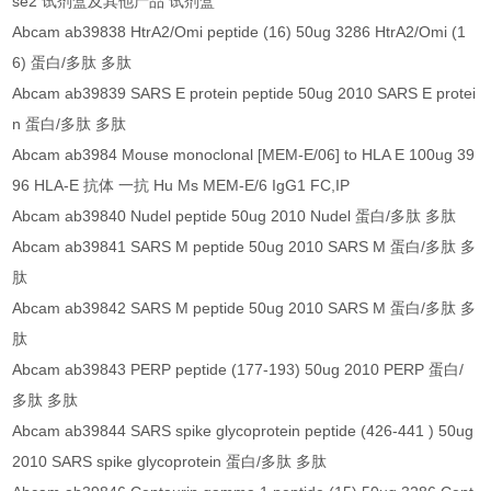
se2 试剂盒及其他产品 试剂盒
Abcam ab39838 HtrA2/Omi peptide (16) 50ug 3286 HtrA2/Omi (1
6) 蛋白/多肽 多肽
Abcam ab39839 SARS E protein peptide 50ug 2010 SARS E protei
n 蛋白/多肽 多肽
Abcam ab3984 Mouse monoclonal [MEM-E/06] to HLA E 100ug 39
96 HLA-E 抗体 一抗 Hu Ms MEM-E/6 IgG1 FC,IP
Abcam ab39840 Nudel peptide 50ug 2010 Nudel 蛋白/多肽 多肽
Abcam ab39841 SARS M peptide 50ug 2010 SARS M 蛋白/多肽 多
肽
Abcam ab39842 SARS M peptide 50ug 2010 SARS M 蛋白/多肽 多
肽
Abcam ab39843 PERP peptide (177-193) 50ug 2010 PERP 蛋白/
多肽 多肽
Abcam ab39844 SARS spike glycoprotein peptide (426-441 ) 50ug
2010 SARS spike glycoprotein 蛋白/多肽 多肽