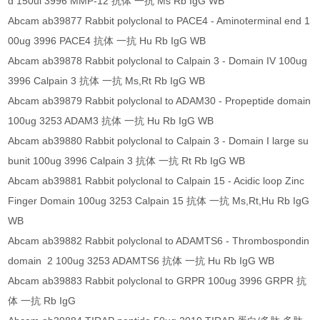
d 150ul 3996 MMP-12 抗体 一抗 Ms Rb IgG WB
Abcam ab39877 Rabbit polyclonal to PACE4 - Aminoterminal end 1
00ug 3996 PACE4 抗体 一抗 Hu Rb IgG WB
Abcam ab39878 Rabbit polyclonal to Calpain 3 - Domain IV 100ug
3996 Calpain 3 抗体 一抗 Ms,Rt Rb IgG WB
Abcam ab39879 Rabbit polyclonal to ADAM30 - Propeptide domain
100ug 3253 ADAM3 抗体 一抗 Hu Rb IgG WB
Abcam ab39880 Rabbit polyclonal to Calpain 3 - Domain I large su
bunit 100ug 3996 Calpain 3 抗体 一抗 Rt Rb IgG WB
Abcam ab39881 Rabbit polyclonal to Calpain 15 - Acidic loop Zinc
Finger Domain 100ug 3253 Calpain 15 抗体 一抗 Ms,Rt,Hu Rb IgG
WB
Abcam ab39882 Rabbit polyclonal to ADAMTS6 - Thrombospondin
domain 2 100ug 3253 ADAMTS6 抗体 一抗 Hu Rb IgG WB
Abcam ab39883 Rabbit polyclonal to GRPR 100ug 3996 GRPR 抗
体 一抗 Rb IgG