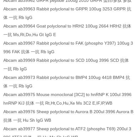
Abcam ab39962 GRPR peptide 100ug 2010 GRPR 蛋白/多肽 多肽
Abcam ab39963 Rabbit polyclonal to GRPR 100ug 3253 GRPR 抗
体 一抗 Rb IgG
Abcam ab39964 Goat polyclonal to HRH2 100ug 2664 HRH2 抗体
一抗 Ms,Rt,Do,Hu Gt IgG E
Abcam ab39967 Rabbit polyclonal to FAK (phospho Y397) 100ug 3
996 FAK 抗体 一抗 Rb IgG
Abcam ab39969 Rabbit polyclonal to SCD 100ug 3996 SCD 抗体
一抗 Rb IgG
Abcam ab39973 Rabbit polyclonal to BMP4 100ug 4418 BMP4 抗
体 一抗 Rb IgG
Abcam ab39975 Mouse monoclonal [3C2] to hnRNP K 100ul 3996
hnRNP K/J 抗体 一抗 Rt,Ht,Co,Hu,Xe Ms 3C2 E,IF,IP,WB
Abcam ab39976 Sheep polyclonal to Aurora B 200ul 3996 Aurora B
抗体 一抗 Hu Sh IgG WB
Abcam ab39977 Sheep polyclonal to ATF2 (phospho T69) 200ul 3