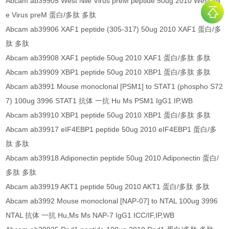
Abcam ab39905 West Nile Virus preM peptide 50ug 2010 West Nil
e Virus preM 蛋白/多肽 多肽
Abcam ab39906 XAF1 peptide (305-317) 50ug 2010 XAF1 蛋白/多
肽 多肽
Abcam ab39908 XAF1 peptide 50ug 2010 XAF1 蛋白/多肽 多肽
Abcam ab39909 XBP1 peptide 50ug 2010 XBP1 蛋白/多肽 多肽
Abcam ab3991 Mouse monoclonal [PSM1] to STAT1 (phospho S72
7) 100ug 3996 STAT1 抗体 一抗 Hu Ms PSM1 IgG1 IP,WB
Abcam ab39910 XBP1 peptide 50ug 2010 XBP1 蛋白/多肽 多肽
Abcam ab39917 eIF4EBP1 peptide 50ug 2010 eIF4EBP1 蛋白/多
肽 多肽
Abcam ab39918 Adiponectin peptide 50ug 2010 Adiponectin 蛋白/
多肽 多肽
Abcam ab39919 AKT1 peptide 50ug 2010 AKT1 蛋白/多肽 多肽
Abcam ab3992 Mouse monoclonal [NAP-07] to NTAL 100ug 3996
NTAL 抗体 一抗 Hu,Ms Ms NAP-7 IgG1 ICC/IF,IP,WB