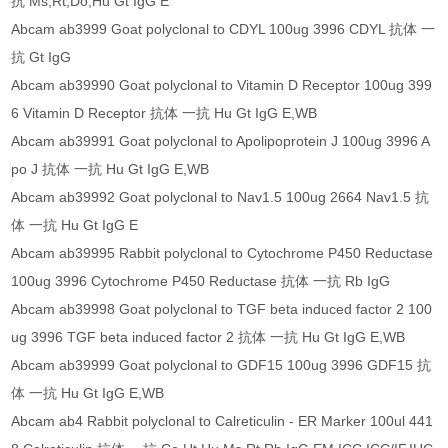
抗 Ms,Rt,Do,Hu Gt IgG E
Abcam ab3999 Goat polyclonal to CDYL 100ug 3996 CDYL 抗体 一
抗 Gt IgG
Abcam ab39990 Goat polyclonal to Vitamin D Receptor 100ug 399
6 Vitamin D Receptor 抗体 一抗 Hu Gt IgG E,WB
Abcam ab39991 Goat polyclonal to Apolipoprotein J 100ug 3996 A
po J 抗体 一抗 Hu Gt IgG E,WB
Abcam ab39992 Goat polyclonal to Nav1.5 100ug 2664 Nav1.5 抗
体 一抗 Hu Gt IgG E
Abcam ab39995 Rabbit polyclonal to Cytochrome P450 Reductase
100ug 3996 Cytochrome P450 Reductase 抗体 一抗 Rb IgG
Abcam ab39998 Goat polyclonal to TGF beta induced factor 2 100
ug 3996 TGF beta induced factor 2 抗体 一抗 Hu Gt IgG E,WB
Abcam ab39999 Goat polyclonal to GDF15 100ug 3996 GDF15 抗
体 一抗 Hu Gt IgG E,WB
Abcam ab4 Rabbit polyclonal to Calreticulin - ER Marker 100ul 441