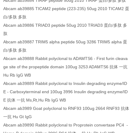
Abcam ab39884 TIRAP peptide 50ug 2010 TIRAP 蛋白/多肽 多肽
Abcam ab39885 TICAM2 peptide (223-235) 50ug 2010 TICAM2 蛋
白/多肽 多肽
Abcam ab39886 TRIAD3 peptide 50ug 2010 TRIAD3 蛋白/多肽 多
肽
Abcam ab39887 TRIM5 alpha peptide 50ug 3286 TRIM5 alpha 蛋
白/多肽 多肽
Abcam ab39888 Rabbit polyclonal to ADAMTS6 - First furin cleava
ge site of the propeptide domain 100ug 3253 ADAMTS6 抗体 一抗
Hu Rb IgG WB
Abcam ab39889 Rabbit polyclonal to Insulin degrading enzyme/ID
E - Carboxyterminal end 100ug 3996 Insulin degrading enzyme/ID
E 抗体 一抗 Ms,Rt,Hu Rb IgG WB
Abcam ab3989 Goat polyclonal to RNF93 100ug 2664 RNF93 抗体
一抗 Hu Gt IgG
Abcam ab39890 Rabbit polyclonal to Proprotein convertase PC4 -