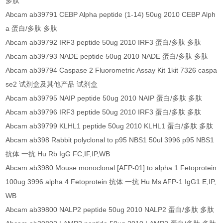
多肽
Abcam ab39791 CEBP Alpha peptide (1-14) 50ug 2010 CEBP Alph
a 蛋白/多肽 多肽
Abcam ab39792 IRF3 peptide 50ug 2010 IRF3 蛋白/多肽 多肽
Abcam ab39793 NADE peptide 50ug 2010 NADE 蛋白/多肽 多肽
Abcam ab39794 Caspase 2 Fluorometric Assay Kit 1kit 7326 caspa
se2 试剂盒及其他产品 试剂盒
Abcam ab39795 NAIP peptide 50ug 2010 NAIP 蛋白/多肽 多肽
Abcam ab39796 IRF3 peptide 50ug 2010 IRF3 蛋白/多肽 多肽
Abcam ab39799 KLHL1 peptide 50ug 2010 KLHL1 蛋白/多肽 多肽
Abcam ab398 Rabbit polyclonal to p95 NBS1 50ul 3996 p95 NBS1
抗体 一抗 Hu Rb IgG FC,IF,IP,WB
Abcam ab3980 Mouse monoclonal [AFP-01] to alpha 1 Fetoprotein
100ug 3996 alpha 4 Fetoprotein 抗体 一抗 Hu Ms AFP-1 IgG1 E,IP,
WB
Abcam ab39800 NALP2 peptide 50ug 2010 NALP2 蛋白/多肽 多肽