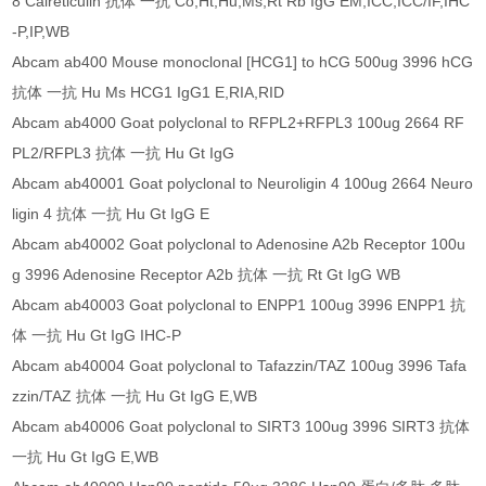
8 Calreticulin 抗体 一抗 Co,Ht,Hu,Ms,Rt Rb IgG EM,ICC,ICC/IF,IHC
-P,IP,WB
Abcam ab400 Mouse monoclonal [HCG1] to hCG 500ug 3996 hCG
抗体 一抗 Hu Ms HCG1 IgG1 E,RIA,RID
Abcam ab4000 Goat polyclonal to RFPL2+RFPL3 100ug 2664 RF
PL2/RFPL3 抗体 一抗 Hu Gt IgG
Abcam ab40001 Goat polyclonal to Neuroligin 4 100ug 2664 Neuro
ligin 4 抗体 一抗 Hu Gt IgG E
Abcam ab40002 Goat polyclonal to Adenosine A2b Receptor 100u
g 3996 Adenosine Receptor A2b 抗体 一抗 Rt Gt IgG WB
Abcam ab40003 Goat polyclonal to ENPP1 100ug 3996 ENPP1 抗
体 一抗 Hu Gt IgG IHC-P
Abcam ab40004 Goat polyclonal to Tafazzin/TAZ 100ug 3996 Tafa
zzin/TAZ 抗体 一抗 Hu Gt IgG E,WB
Abcam ab40006 Goat polyclonal to SIRT3 100ug 3996 SIRT3 抗体
一抗 Hu Gt IgG E,WB