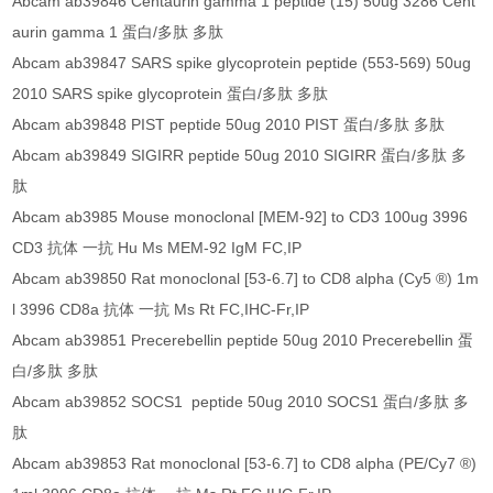
Abcam ab39846 Centaurin gamma 1 peptide (15) 50ug 3286 Cent
aurin gamma 1 蛋白/多肽 多肽
Abcam ab39847 SARS spike glycoprotein peptide (553-569) 50ug
2010 SARS spike glycoprotein 蛋白/多肽 多肽
Abcam ab39848 PIST peptide 50ug 2010 PIST 蛋白/多肽 多肽
Abcam ab39849 SIGIRR peptide 50ug 2010 SIGIRR 蛋白/多肽 多
肽
Abcam ab3985 Mouse monoclonal [MEM-92] to CD3 100ug 3996
CD3 抗体 一抗 Hu Ms MEM-92 IgM FC,IP
Abcam ab39850 Rat monoclonal [53-6.7] to CD8 alpha (Cy5 ®) 1m
l 3996 CD8a 抗体 一抗 Ms Rt FC,IHC-Fr,IP
Abcam ab39851 Precerebellin peptide 50ug 2010 Precerebellin 蛋
白/多肽 多肽
Abcam ab39852 SOCS1 peptide 50ug 2010 SOCS1 蛋白/多肽 多
肽
Abcam ab39853 Rat monoclonal [53-6.7] to CD8 alpha (PE/Cy7 ®)