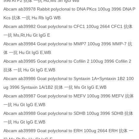
996 ATF2 抗体 一抗 Hu,Ms Sh IgG WB
Abcam ab39978 Rabbit polyclonal to DNA PKcs 100ug 3996 DNA P
Kcs 抗体 一抗 Hu Rb IgG WB
Abcam ab39982 Goat polyclonal to CFC1 100ug 2664 CFC1 抗体
一抗 Ms,Rt,Hu Gt IgG E
Abcam ab39984 Goat polyclonal to MMP7 100ug 3996 MMP-7 抗
体 一抗 Hu Gt IgG E,WB
Abcam ab39985 Goat polyclonal to Cofilin 2 100ug 3996 Cofilin 2
抗体 一抗 Hu Gt IgG E,WB
Abcam ab39986 Goat polyclonal to Syntaxin 1A+Syntaxin 1B2 100
ug 3996 Syntaxin 1A/1B2 抗体 一抗 Ms Gt IgG E,WB
Abcam ab39987 Goat polyclonal to MEFV 100ug 3996 MEFV 抗体
一抗 Hu Gt IgG E,WB
Abcam ab39988 Goat polyclonal to SDHB 100ug 3996 SDHB 抗体
一抗 Hu Gt IgG E,WB
Abcam ab39989 Goat polyclonal to ERH 100ug 2664 ERH 抗体 一