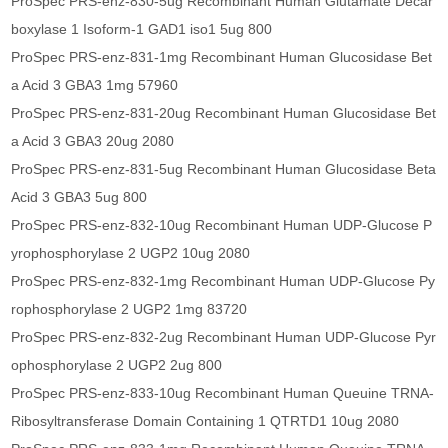
ProSpec PRS-enz-830-5ug Recombinant Human Glutamate Decar
boxylase 1 Isoform-1 GAD1 iso1 5ug 800
ProSpec PRS-enz-831-1mg Recombinant Human Glucosidase Bet
a Acid 3 GBA3 1mg 57960
ProSpec PRS-enz-831-20ug Recombinant Human Glucosidase Bet
a Acid 3 GBA3 20ug 2080
ProSpec PRS-enz-831-5ug Recombinant Human Glucosidase Beta
Acid 3 GBA3 5ug 800
ProSpec PRS-enz-832-10ug Recombinant Human UDP-Glucose P
yrophosphorylase 2 UGP2 10ug 2080
ProSpec PRS-enz-832-1mg Recombinant Human UDP-Glucose Py
rophosphorylase 2 UGP2 1mg 83720
ProSpec PRS-enz-832-2ug Recombinant Human UDP-Glucose Pyr
ophosphorylase 2 UGP2 2ug 800
ProSpec PRS-enz-833-10ug Recombinant Human Queuine TRNA-
Ribosyltransferase Domain Containing 1 QTRTD1 10ug 2080