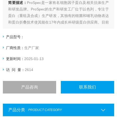
简要描述：
ProSpec是一家有名细胞因子蛋白及相关抗体生产
和研发品牌。ProSpec的生产和研发工厂位于以色列，专注于
蛋白（重组及合成）生产研发，其独有的细菌和哺乳动物表达
和蛋白折叠技术使其能在17年内成长科研级蛋白供应商。目前
ProSpec可以提供细胞因子，生长因子，激素，信号蛋白，病
毒抗原等近800种重组蛋白和100多种抗体，ProSpec PRS-
产品型号：
pka-103-5ug Recombinant
厂商性质：
生产厂家
更新时间：
2025-01-13
访 问 量：
2614
产品咨询
联系我们
产品分类
PRODUCT CATEGORY