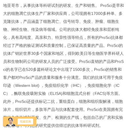
地亚哥市，从事抗体等科研试剂的研发、生产和销售。 ProSci是早和
大的细胞凋亡抗体生产厂家和供应商，公司现拥有17000多种单、多
克隆抗体，产品涵盖了细胞凋亡、信号转导、免疫、肿瘤、细胞生
物、神经生物、传染病等领域。公司的抗体大都经免疫亲和层析纯
化，具有高纯度、高亲和力、特异性强等特点，所有的ProSci抗体都
经过了严格的验证测试和质量控制，已保证高质量的产品。ProSci的
抗体广销於世界30多个国家和地区，得到欧美日等生物医学界科研人
员和生物制药公司的研发人员的广泛接受。ProSci直销的产品和ProS
ci的名字已在520多篇科研论文中出现了1500多次，ProSci的销售和
客户都对ProSci产品的质量和服务十分满意。我们的抗体可用于免疫
印迹（Western blot) ，免疫组织化学（IHC），免疫细胞化学（IC
C），酶联免疫吸附实验（ELISA)和细胞流式分析（FACS)等方面。
此外，ProSci还提供标记二抗，重组蛋白，细胞和组织裂解液，细胞
涂片，组织切片，多肽等产品与抗体配套使用。ProSci在美国拥有完
整的免疫学试剂开发、生产、检测的生产线，包括自己的厂房和实验
动物基地，可为您的研究提供信得过的抗体等科研试剂。