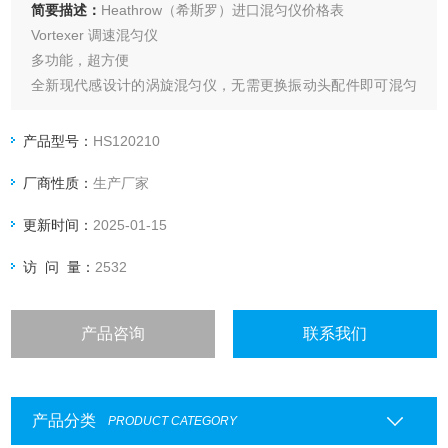
简要描述：
Heathrow（希斯罗）进口混匀仪价格表
Vortexer 调速混匀仪
多功能，超方便
全新现代感设计的涡旋混匀仪，无需更换振动头配件即可混匀
各种规格离心管。
创新的设计节省了空间，可放置六种常见规格的离心管（0.2，
产品型号：
HS120210
0.5, 1.5/2, 5, 15, 50ml）
厂商性质：
生产厂家
和标准尺寸96孔板，中间的软垫还可用于手持试管点动操作。
更新时间：
2025-01-15
访 问 量：
2532
产品咨询
联系我们
产品分类
PRODUCT CATEGORY