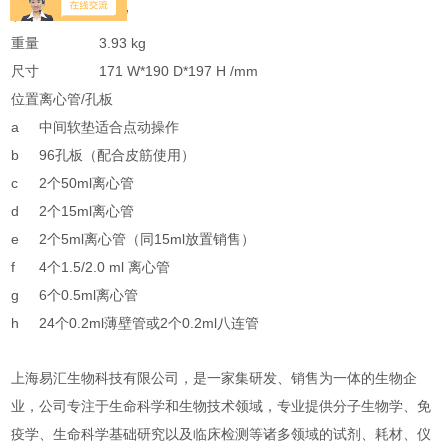
功率
40W
重量
3.93 kg
尺寸
171 W*190 D*197 H /mm
位置
离心管/孔板
a
中间软垫适合点动操作
b
96孔板（配合皮筋使用）
c
2个50ml离心管
d
2个15ml离心管
e
2个5ml离心管（同15ml放置销售）
f
4个1.5/2.0 ml 离心管
g
6个0.5ml离心管
h
24个0.2ml薄壁管或2个0.2ml八连管
上海易汇生物科技有限公司，是一家集研发、销售为一体的生物企
业，公司专注于生命科学和生物技术领域，专业提供分子生物学、免
疫学、生命科学基础研究以及临床检测等诸多领域的试剂、耗材、仪