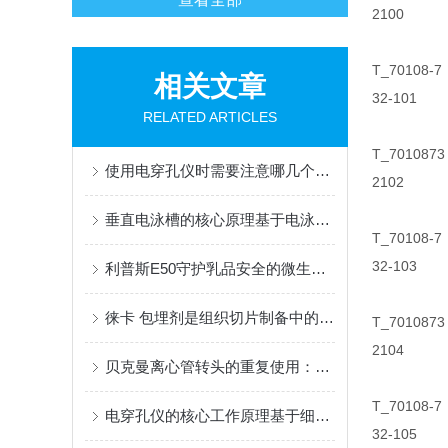
2100
T_70108-7
相关文章
32-101
RELATED ARTICLES
T_7010873
使用电穿孔仪时需要注意哪几个方面？
2102
垂直电泳槽的核心原理基于电泳现象
T_70108-7
32-103
利普斯E50守护乳品安全的微生物哨兵
徕卡 包埋剂是组织切片制备中的关键角色
T_7010873
2104
贝克曼离心管转头的重复使用：可行性与注意事项
T_70108-7
电穿孔仪的核心工作原理基于细胞膜的电学特性
32-105