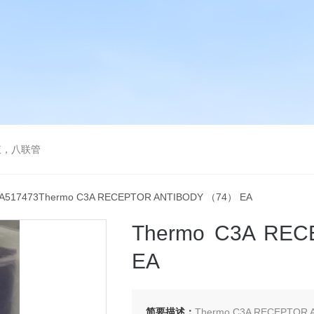
液，八联管
MA517473Thermo C3A RECEPTOR ANTIBODY （74） EA
Thermo C3A RE
EA
简要描述：
Thermo C3A RECEPTOR 