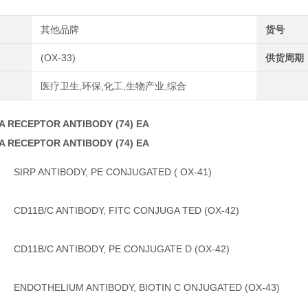
其他品牌
货号
(OX-33)
供货周期
医疗卫生,环保,化工,生物产业,综合
A RECEPTOR ANTIBODY (74) EA
A RECEPTOR ANTIBODY (74) EA
SIRP ANTIBODY, PE CONJUGATED ( OX-41)
CD11B/C ANTIBODY, FITC CONJUGA TED (OX-42)
CD11B/C ANTIBODY, PE CONJUGATE D (OX-42)
ENDOTHELIUM ANTIBODY, BIOTIN C ONJUGATED (OX-43)