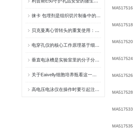
利普斯E50守护乳品安全的微生物哨兵
MA517516
徕卡 包埋剂是组织切片制备中的关键角色
MA517518
贝克曼离心管转头的重复使用：可行性与注意事项
MA517520
电穿孔仪的核心工作原理基于细胞膜的电学特性
MA517524
垂直电泳槽是实验室里的分子分离工具
关于Eaivelly细胞培养瓶看这一篇就够了
MA517526
高电压电泳仪在操作时要引起注意的一些事项
MA517528
MA517533
MA517535