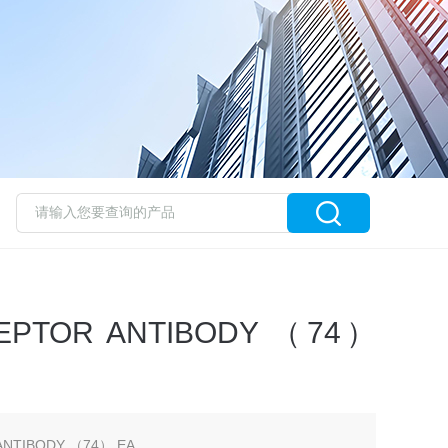
CEPTOR ANTIBODY （74）
ANTIBODY （74） EA