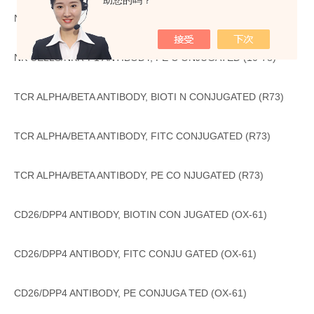
助您的吗？
NK CELLS/NKR-P1 ANTIBODY, FITC CONJUGATED (10-78)
NK CELLS/NKR-P1 ANTIBODY, PE C ONJUGATED (10-78)
TCR ALPHA/BETA ANTIBODY, BIOTI N CONJUGATED (R73)
TCR ALPHA/BETA ANTIBODY, FITC CONJUGATED (R73)
TCR ALPHA/BETA ANTIBODY, PE CO NJUGATED (R73)
CD26/DPP4 ANTIBODY, BIOTIN CON JUGATED (OX-61)
CD26/DPP4 ANTIBODY, FITC CONJU GATED (OX-61)
CD26/DPP4 ANTIBODY, PE CONJUGA TED (OX-61)