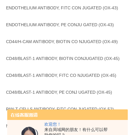
ENDOTHELIUM ANTIBODY, FITC CON JUGATED (OX-43)
ENDOTHELIUM ANTIBODY, PE CONJU GATED (OX-43)
CD44/H-CAM ANTIBODY, BIOTIN CO NJUGATED (OX-49)
CD48/BLAST-1 ANTIBODY, BIOTIN CONJUGATED (OX-45)
CD48/BLAST-1 ANTIBODY, FITC CO NJUGATED (OX-45)
CD48/BLAST-1 ANTIBODY, PE CONJ UGATED (OX-45)
PAN T CELLS ANTIBODY, FITC CON JUGATED (OX-52)
欢迎您！
NK CELLS/NKR-P1 ANTIBODY (10-7 8)
来自局域网的朋友！有什么可以帮