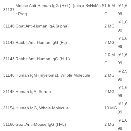
Mouse Anti-Human IgG (H+L), (min x BvHsMs S
1.5 M
￥1,6
31137
r Prot)
G
99
￥1,6
31140
Goat Anti-Human IgA (alpha)
2 MG
99
￥1,6
31142
Rabbit Anti-Human IgG (Fc)
2 MG
99
2.0 M
￥1,6
31143
Rabbit Anti-Human IgG (H+L)
G
99
￥2,9
31146
Human IgM (myeloma), Whole Molecule
2 MG
99
￥1,6
31148
Human IgA, Serum
2 MG
99
￥1,6
31154
Human IgG, Whole Molecule
10 MG
99
￥1,6
31160
Goat Anti-Mouse IgG (H+L)
2 MG
99