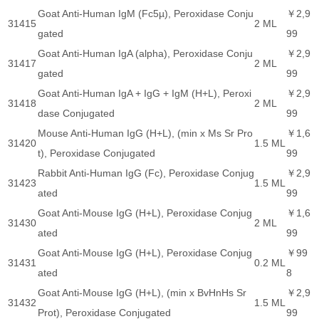
Goat Anti-Human IgM (Fc5µ), Peroxidase Conju
￥2,9
31415
2 ML
gated
99
Goat Anti-Human IgA (alpha), Peroxidase Conju
￥2,9
31417
2 ML
gated
99
Goat Anti-Human IgA + IgG + IgM (H+L), Peroxi
￥2,9
31418
2 ML
dase Conjugated
99
Mouse Anti-Human IgG (H+L), (min x Ms Sr Pro
￥1,6
31420
1.5 ML
t), Peroxidase Conjugated
99
Rabbit Anti-Human IgG (Fc), Peroxidase Conjug
￥2,9
31423
1.5 ML
ated
99
Goat Anti-Mouse IgG (H+L), Peroxidase Conjug
￥1,6
31430
2 ML
ated
99
Goat Anti-Mouse IgG (H+L), Peroxidase Conjug
￥99
31431
0.2 ML
ated
8
Goat Anti-Mouse IgG (H+L), (min x BvHnHs Sr
￥2,9
31432
1.5 ML
Prot), Peroxidase Conjugated
99