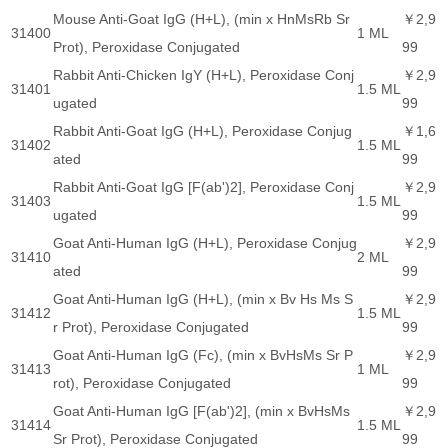
Mouse Anti-Goat IgG (H+L), (min x HnMsRb Sr
￥2,9
31400
1 ML
Prot), Peroxidase Conjugated
99
Rabbit Anti-Chicken IgY (H+L), Peroxidase Conj
￥2,9
31401
1.5 ML
ugated
99
Rabbit Anti-Goat IgG (H+L), Peroxidase Conjug
￥1,6
31402
1.5 ML
ated
99
Rabbit Anti-Goat IgG [F(ab')2], Peroxidase Conj
￥2,9
31403
1.5 ML
ugated
99
Goat Anti-Human IgG (H+L), Peroxidase Conjug
￥2,9
31410
2 ML
ated
99
Goat Anti-Human IgG (H+L), (min x Bv Hs Ms S
￥2,9
31412
1.5 ML
r Prot), Peroxidase Conjugated
99
Goat Anti-Human IgG (Fc), (min x BvHsMs Sr P
￥2,9
31413
1 ML
rot), Peroxidase Conjugated
99
Goat Anti-Human IgG [F(ab')2], (min x BvHsMs
￥2,9
31414
1.5 ML
Sr Prot), Peroxidase Conjugated
99