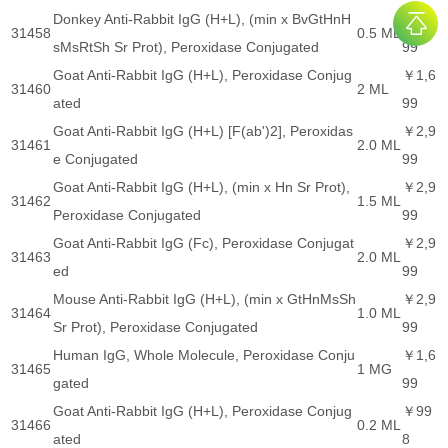
Donkey Anti-Rabbit IgG (H+L), (min x BvGtHnH
￥1,6
31458
0.5 ML
sMsRtSh Sr Prot), Peroxidase Conjugated
99
Goat Anti-Rabbit IgG (H+L), Peroxidase Conjug
￥1,6
31460
2 ML
ated
99
Goat Anti-Rabbit IgG (H+L) [F(ab')2], Peroxidas
￥2,9
31461
2.0 ML
e Conjugated
99
Goat Anti-Rabbit IgG (H+L), (min x Hn Sr Prot),
￥2,9
31462
1.5 ML
Peroxidase Conjugated
99
Goat Anti-Rabbit IgG (Fc), Peroxidase Conjugat
￥2,9
31463
2.0 ML
ed
99
Mouse Anti-Rabbit IgG (H+L), (min x GtHnMsSh
￥2,9
31464
1.0 ML
Sr Prot), Peroxidase Conjugated
99
Human IgG, Whole Molecule, Peroxidase Conju
￥1,6
31465
1 MG
gated
99
Goat Anti-Rabbit IgG (H+L), Peroxidase Conjug
￥99
31466
0.2 ML
ated
8