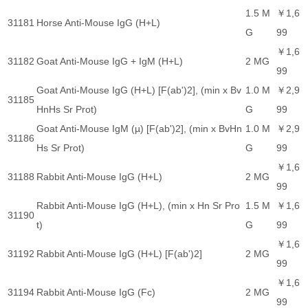
1.5 M
￥1,6
31181
Horse Anti-Mouse IgG (H+L)
G
99
￥1,6
31182
Goat Anti-Mouse IgG + IgM (H+L)
2 MG
99
Goat Anti-Mouse IgG (H+L) [F(ab')2], (min x Bv
1.0 M
￥2,9
31185
HnHs Sr Prot)
G
99
Goat Anti-Mouse IgM (µ) [F(ab')2], (min x BvHn
1.0 M
￥2,9
31186
Hs Sr Prot)
G
99
￥1,6
31188
Rabbit Anti-Mouse IgG (H+L)
2 MG
99
Rabbit Anti-Mouse IgG (H+L), (min x Hn Sr Pro
1.5 M
￥1,6
31190
t)
G
99
￥1,6
31192
Rabbit Anti-Mouse IgG (H+L) [F(ab')2]
2 MG
99
￥1,6
31194
Rabbit Anti-Mouse IgG (Fc)
2 MG
99