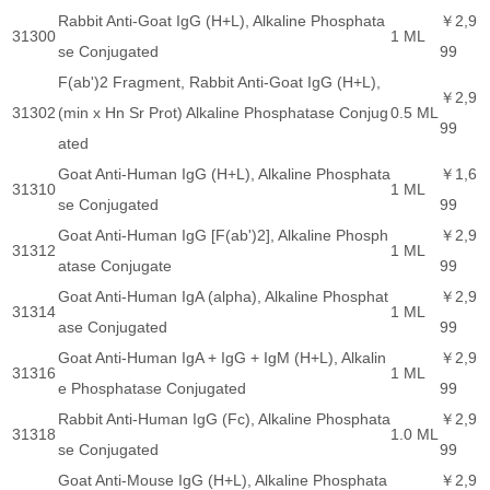
Rabbit Anti-Goat IgG (H+L), Alkaline Phosphata
￥2,9
31300
1 ML
se Conjugated
99
F(ab')2 Fragment, Rabbit Anti-Goat IgG (H+L),
￥2,9
31302
(min x Hn Sr Prot) Alkaline Phosphatase Conjug
0.5 ML
99
ated
Goat Anti-Human IgG (H+L), Alkaline Phosphata
￥1,6
31310
1 ML
se Conjugated
99
Goat Anti-Human IgG [F(ab')2], Alkaline Phosph
￥2,9
31312
1 ML
atase Conjugate
99
Goat Anti-Human IgA (alpha), Alkaline Phosphat
￥2,9
31314
1 ML
ase Conjugated
99
Goat Anti-Human IgA + IgG + IgM (H+L), Alkalin
￥2,9
31316
1 ML
e Phosphatase Conjugated
99
Rabbit Anti-Human IgG (Fc), Alkaline Phosphata
￥2,9
31318
1.0 ML
se Conjugated
99
Goat Anti-Mouse IgG (H+L), Alkaline Phosphata
￥2,9