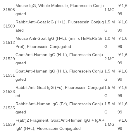
Mouse IgG, Whole Molecule, Fluorescein Conju
￥1,6
31505
1 MG
gated
99
Rabbit Anti-Goat IgG (H+L), Fluorescein Conjug
1.5 M
￥1,6
31509
ated
G
99
Mouse Anti-Goat IgG (H+L), (min x HnMsRb Sr
1.0 M
￥1,6
31512
Prot), Fluorescein Conjugated
G
99
Goat Anti-Human IgG (H+L), Fluorescein Conju
￥1,6
31529
2 MG
gated
99
Goat Anti-Human IgG (H+L), Fluorescein Conju
1.5 M
￥1,6
31531
gated
G
99
Rabbit Anti-Goat IgG (Fc), Fluorescein Conjugat
1.5 M
￥1,6
31533
ed
G
99
Rabbit Anti-Human IgG (Fc), Fluorescein Conju
1.5 M
￥1,6
31535
gated
G
99
F(ab')2 Fragment, Goat Anti-Human IgG + IgA +
￥1,6
31539
1 MG
IgM (H+L), Fluorescein Conjugated
99