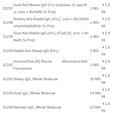
Goat Anti-Mouse IgG (Fc) (subclass 2a specifi
￥2,9
31237
1 MG
c), (min x BvHnRb Sr Prot)
99
Donkey Anti-Rabbit IgG (H+L), (min x BvChGtG
￥1,6
31238
1 MG
uHaHnHsMsRtSh Sr Prot)
99
Goat Anti-Rabbit IgG (H+L) [F(ab')2], (min x Hn
￥2,9
31239
1 MG
MsRt Sr Prot)
99
￥1,6
31240
Rabbit Anti-Sheep IgG (H+L)
2 MG
99
ImmunoPure (R) Mouse Monoclonal Anti-
￥2,9
31242
1 MG
Fluorescein
99
￥1,6
31243
Sheep IgG, Whole Molecule
10 MG
99
￥1,6
31245
Goat IgG, Whole Molecule
10 MG
99
￥1,6
31246
Hamster IgG, Whole Molecule
10 MG
99