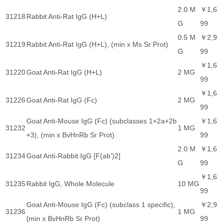
2.0 M
￥1,6
31218
Rabbit Anti-Rat IgG (H+L)
G
99
0.5 M
￥2,9
31219
Rabbit Anti-Rat IgG (H+L), (min x Ms Sr Prot)
G
99
￥1,6
31220
Goat Anti-Rat IgG (H+L)
2 MG
99
￥1,6
31226
Goat Anti-Rat IgG (Fc)
2 MG
99
Goat Anti-Mouse IgG (Fc) (subclasses 1+2a+2b
￥1,6
31232
1 MG
+3), (min x BvHnRb Sr Prot)
99
2.0 M
￥1,6
31234
Goat Anti-Rabbit IgG [F(ab')2]
G
99
￥1,6
31235
Rabbit IgG, Whole Molecule
10 MG
99
Goat Anti-Mouse IgG (Fc) (subclass 1 specific),
￥2,9
31236
1 MG
(min x BvHnRb Sr Prot)
99