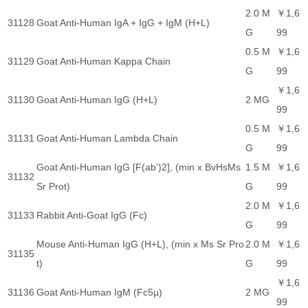
2.0 M
￥1,6
31128
Goat Anti-Human IgA + IgG + IgM (H+L)
G
99
0.5 M
￥1,6
31129
Goat Anti-Human Kappa Chain
G
99
￥1,6
31130
Goat Anti-Human IgG (H+L)
2 MG
99
0.5 M
￥1,6
31131
Goat Anti-Human Lambda Chain
G
99
Goat Anti-Human IgG [F(ab')2], (min x BvHsMs
1.5 M
￥1,6
31132
Sr Prot)
G
99
2.0 M
￥1,6
31133
Rabbit Anti-Goat IgG (Fc)
G
99
Mouse Anti-Human IgG (H+L), (min x Ms Sr Pro
2.0 M
￥1,6
31135
t)
G
99
￥1,6
31136
Goat Anti-Human IgM (Fc5µ)
2 MG
99