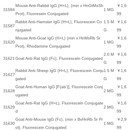
Mouse Anti-Rabbit IgG (H+L), (min x HnGtMsSh
￥1,6
31584
1 MG
Prot), Fluoresein Conjugated
99
Rabbit Anti-Hamster IgG (H+L), Fluorescein Co
1.5 M
￥1,6
31587
njugated
G
99
Mouse Anti-Goat IgG (H+L) (min x HnMsRb Sr
￥1,6
31620
1 MG
Prot), Rhodamine Conjugated
99
2.0 M
￥1,6
31621
Goat Anti-Rat IgG (Fc), Fluorescein Conjugated
G
99
Rabbit Anti-Sheep IgG (H+L), Fluorescein Conju
1.5 M
￥1,6
31627
gated
G
99
Goat Anti-Human IgG [F(ab')], Fluorescein Conj
￥1,6
31628
2 MG
ugated
99
Goat Anti-Rat IgG (H+L), Fluorescein Conjugate
￥1,6
31629
2 MG
d
99
Goat Anti-Mouse IgG (Fc), (min x BvHnRb Sr Pr
￥2,9
31630
1 MG
ot), Fluorescein Conjugated
99