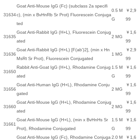
Goat Anti-Mouse IgG (Fc) (subclass 2a specifi
0.5 M
￥2,9
31634
c), (min x BvHnRb Sr Prot) Fluorescein Conjuga
G
99
ted
Goat Anti-Rabbit IgG (H+L), Fluorescein Conjug
￥1,6
31635
2 MG
ated
99
Goat Anti-Rabbit IgG (H+L) [F(ab')2], (min x Hn
￥2,9
31636
1 MG
MsRt Sr Prot), Fluorescein Conjugated
99
Rabbit Anti-Goat IgG (H+L), Rhodamine Conjug
1.5 M
￥1,6
31650
ated
G
99
Goat Anti-Human IgG (H+L), Rhodamine Conju
￥1,6
31656
2 MG
gated
99
Goat Anti-Mouse IgG (H+L), Rhodamine Conjug
￥1,6
31660
2 MG
ated
99
Goat Anti-Mouse IgG (H+L), (min x BvHnHs Sr
1.5 M
￥1,6
31661
Prot), Rhodamine Conjugated
G
99
Goat Anti-Mouse IgG (Fc), Rhodamine Conjuga
2.0 M
￥1,6