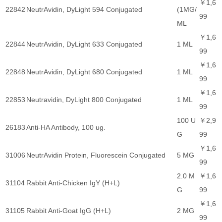
￥1,6
22842
NeutrAvidin, DyLight 594 Conjugated
(1MG/
99
ML
￥1,6
22844
NeutrAvidin, DyLight 633 Conjugated
1 ML
99
￥1,6
22848
NeutrAvidin, DyLight 680 Conjugated
1 ML
99
￥1,6
22853
Neutravidin, DyLight 800 Conjugated
1 ML
99
100 U
￥2,9
26183
Anti-HA Antibody, 100 ug.
G
99
￥1,6
31006
NeutrAvidin Protein, Fluorescein Conjugated
5 MG
99
2.0 M
￥1,6
31104
Rabbit Anti-Chicken IgY (H+L)
G
99
￥1,6
31105
Rabbit Anti-Goat IgG (H+L)
2 MG
99