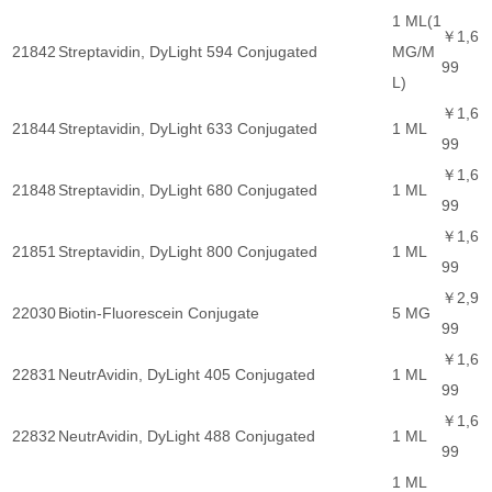
1 ML(1
￥1,6
21842
Streptavidin, DyLight 594 Conjugated
MG/M
99
L)
￥1,6
21844
Streptavidin, DyLight 633 Conjugated
1 ML
99
￥1,6
21848
Streptavidin, DyLight 680 Conjugated
1 ML
99
￥1,6
21851
Streptavidin, DyLight 800 Conjugated
1 ML
99
￥2,9
22030
Biotin-Fluorescein Conjugate
5 MG
99
￥1,6
22831
NeutrAvidin, DyLight 405 Conjugated
1 ML
99
￥1,6
22832
NeutrAvidin, DyLight 488 Conjugated
1 ML
99
1 ML