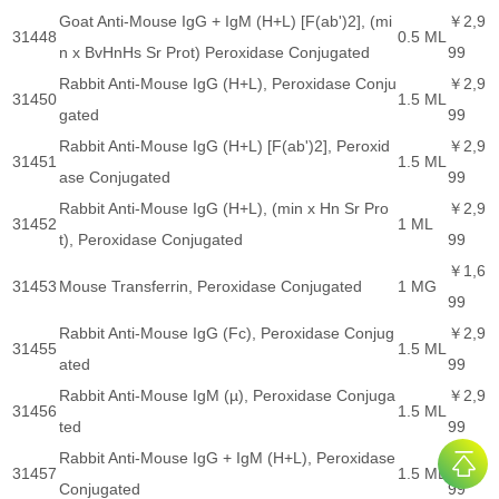
Goat Anti-Mouse IgG + IgM (H+L) [F(ab')2], (mi
￥2,9
31448
0.5 ML
n x BvHnHs Sr Prot) Peroxidase Conjugated
99
Rabbit Anti-Mouse IgG (H+L), Peroxidase Conju
￥2,9
31450
1.5 ML
gated
99
Rabbit Anti-Mouse IgG (H+L) [F(ab')2], Peroxid
￥2,9
31451
1.5 ML
ase Conjugated
99
Rabbit Anti-Mouse IgG (H+L), (min x Hn Sr Pro
￥2,9
31452
1 ML
t), Peroxidase Conjugated
99
￥1,6
31453
Mouse Transferrin, Peroxidase Conjugated
1 MG
99
Rabbit Anti-Mouse IgG (Fc), Peroxidase Conjug
￥2,9
31455
1.5 ML
ated
99
Rabbit Anti-Mouse IgM (µ), Peroxidase Conjuga
￥2,9
31456
1.5 ML
ted
99
Rabbit Anti-Mouse IgG + IgM (H+L), Peroxidase
￥2,9
31457
1.5 ML
Conjugated
99