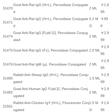
Goat Anti-Rat IgG (H+L), Peroxidase Conjugate
￥1,6
31470
2 ML
d
99
Goat Anti-Rat IgG (H+L), Peroxidase Conjugate
0.2 M
￥99
31471
d
G
8
Goat Anti-Rat IgG [F(ab')2], Peroxidase Conjug
￥2,9
31474
2 ML
ated
99
￥2,9
31475
Goat Anti-Rat IgG (Fc), Peroxidase Conjugated
2.0 ML
99
￥2,9
31476
Goat Anti-Rat IgM (µ), Peroxidase Conjugated
2 ML
99
Rabbit Anti-Sheep IgG (H+L), Peroxidase Conju
￥2,9
31480
1.5 ML
gated
99
Goat Anti-Human IgG F(ab')2, Peroxidase Conj
￥2,9
31482
2 ML
ugated
99
Rabbit Anti-Chicken IgY (H+L), Fluorescein Conj
1.5 M
￥1,6
31501
ugated
G
99