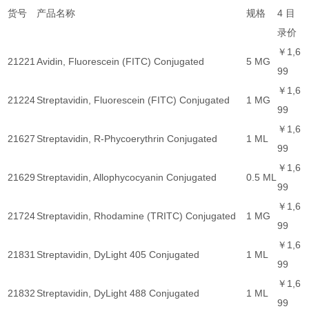
货号
产品名称
规格
4 目
录价
￥1,6
21221
Avidin, Fluorescein (FITC) Conjugated
5 MG
99
￥1,6
21224
Streptavidin, Fluorescein (FITC) Conjugated
1 MG
99
￥1,6
21627
Streptavidin, R-Phycoerythrin Conjugated
1 ML
99
￥1,6
21629
Streptavidin, Allophycocyanin Conjugated
0.5 ML
99
￥1,6
21724
Streptavidin, Rhodamine (TRITC) Conjugated
1 MG
99
￥1,6
21831
Streptavidin, DyLight 405 Conjugated
1 ML
99
￥1,6
21832
Streptavidin, DyLight 488 Conjugated
1 ML
99