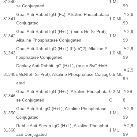
31340
1 ML
se Conjugated
99
Goat Anti-Rabbit IgG (Fc), Alkaline Phosphatase
￥2,9
31341
1.0 ML
Conjugated
99
Goat Anti-Rabbit IgG (H+L), (min x Hn Sr Prot),
￥2,9
31342
1 ML
Alkaline Phosphatase Conjugated
99
Goat Anti-Rabbit IgG (H+L) [F(ab')2], Alkaline P
￥2,9
31343
1.0 ML
hosphatase Conjugated
99
Donkey Anti-Rabbit IgG (H+L), (min x BvGtHnH
￥2,9
31345
sMsRtSh Sr Prot), Alkaline Phosphatase Conjug
0.5 ML
99
ated
Goat Anti-Rabbit IgG (H+L), Alkaline Phosphata
0.2 M
￥99
31346
se Conjugated
G
8
Goat Anti-Rat IgG (H+L), Alkaline Phosphatase
￥2,9
31350
1 ML
Conjugated
99
Rabbit Anti-Sheep IgG (H+L), Alkaline Phosphat
￥2,9
31360
1 ML
ase Conjugated
99