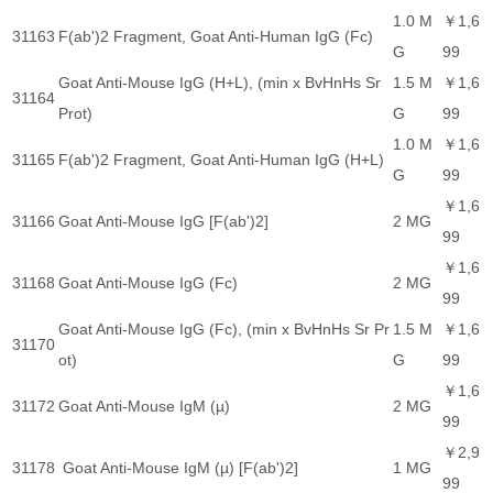
1.0 M
￥1,6
31163
F(ab')2 Fragment, Goat Anti-Human IgG (Fc)
G
99
Goat Anti-Mouse IgG (H+L), (min x BvHnHs Sr
1.5 M
￥1,6
31164
Prot)
G
99
1.0 M
￥1,6
31165
F(ab')2 Fragment, Goat Anti-Human IgG (H+L)
G
99
￥1,6
31166
Goat Anti-Mouse IgG [F(ab')2]
2 MG
99
￥1,6
31168
Goat Anti-Mouse IgG (Fc)
2 MG
99
Goat Anti-Mouse IgG (Fc), (min x BvHnHs Sr Pr
1.5 M
￥1,6
31170
ot)
G
99
￥1,6
31172
Goat Anti-Mouse IgM (µ)
2 MG
99
￥2,9
31178
Goat Anti-Mouse IgM (µ) [F(ab')2]
1 MG
99