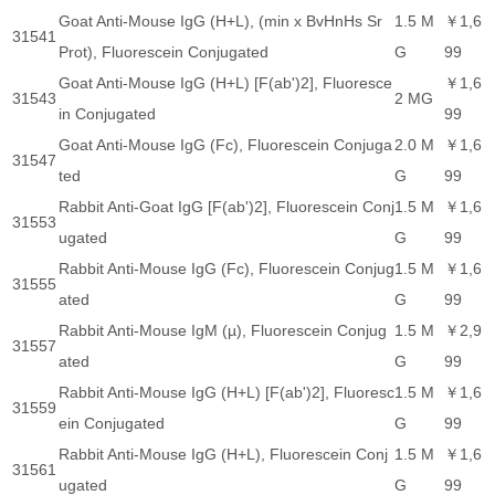
Goat Anti-Mouse IgG (H+L), (min x BvHnHs Sr
1.5 M
￥1,6
31541
Prot), Fluorescein Conjugated
G
99
Goat Anti-Mouse IgG (H+L) [F(ab')2], Fluoresce
￥1,6
31543
2 MG
in Conjugated
99
Goat Anti-Mouse IgG (Fc), Fluorescein Conjuga
2.0 M
￥1,6
31547
ted
G
99
Rabbit Anti-Goat IgG [F(ab')2], Fluorescein Conj
1.5 M
￥1,6
31553
ugated
G
99
Rabbit Anti-Mouse IgG (Fc), Fluorescein Conjug
1.5 M
￥1,6
31555
ated
G
99
Rabbit Anti-Mouse IgM (µ), Fluorescein Conjug
1.5 M
￥2,9
31557
ated
G
99
Rabbit Anti-Mouse IgG (H+L) [F(ab')2], Fluoresc
1.5 M
￥1,6
31559
ein Conjugated
G
99
Rabbit Anti-Mouse IgG (H+L), Fluorescein Conj
1.5 M
￥1,6
31561
ugated
G
99