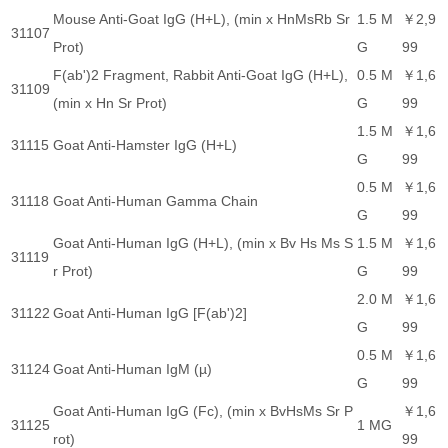
Mouse Anti-Goat IgG (H+L), (min x HnMsRb Sr
1.5 M
￥2,9
31107
Prot)
G
99
F(ab')2 Fragment, Rabbit Anti-Goat IgG (H+L),
0.5 M
￥1,6
31109
(min x Hn Sr Prot)
G
99
1.5 M
￥1,6
31115
Goat Anti-Hamster IgG (H+L)
G
99
0.5 M
￥1,6
31118
Goat Anti-Human Gamma Chain
G
99
Goat Anti-Human IgG (H+L), (min x Bv Hs Ms S
1.5 M
￥1,6
31119
r Prot)
G
99
2.0 M
￥1,6
31122
Goat Anti-Human IgG [F(ab')2]
G
99
0.5 M
￥1,6
31124
Goat Anti-Human IgM (µ)
G
99
Goat Anti-Human IgG (Fc), (min x BvHsMs Sr P
￥1,6
31125
1 MG
rot)
99