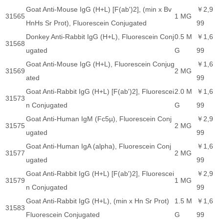
Goat Anti-Mouse IgG (H+L) [F(ab')2], (min x Bv
￥2,9
31565
1 MG
HnHs Sr Prot), Fluorescein Conjugated
99
Donkey Anti-Rabbit IgG (H+L), Fluorescein Conj
0.5 M
￥1,6
31568
ugated
G
99
Goat Anti-Mouse IgG (H+L), Fluorescein Conjug
￥1,6
31569
2 MG
ated
99
Goat Anti-Rabbit IgG (H+L) [F(ab')2], Fluorescei
2.0 M
￥1,6
31573
n Conjugated
G
99
Goat Anti-Human IgM (Fc5µ), Fluorescein Conj
￥2,9
31575
2 MG
ugated
99
Goat Anti-Human IgA (alpha), Fluorescein Conj
￥1,6
31577
2 MG
ugated
99
Goat Anti-Rabbit IgG (H+L) [F(ab')2], Fluorescei
￥2,9
31579
1 MG
n Conjugated
99
Goat Anti-Rabbit IgG (H+L), (min x Hn Sr Prot)
1.5 M
￥1,6
31583
Fluorescein Conjugated
G
99