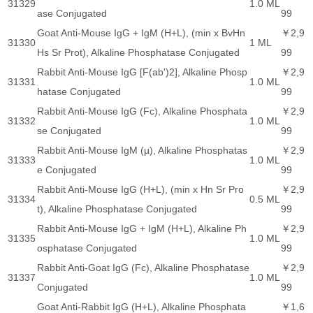
31329
1.0 ML
ase Conjugated
99
Goat Anti-Mouse IgG + IgM (H+L), (min x BvHn
￥2,9
31330
1 ML
Hs Sr Prot), Alkaline Phosphatase Conjugated
99
Rabbit Anti-Mouse IgG [F(ab')2], Alkaline Phosp
￥2,9
31331
1.0 ML
hatase Conjugated
99
Rabbit Anti-Mouse IgG (Fc), Alkaline Phosphata
￥2,9
31332
1.0 ML
se Conjugated
99
Rabbit Anti-Mouse IgM (µ), Alkaline Phosphatas
￥2,9
31333
1.0 ML
e Conjugated
99
Rabbit Anti-Mouse IgG (H+L), (min x Hn Sr Pro
￥2,9
31334
0.5 ML
t), Alkaline Phosphatase Conjugated
99
Rabbit Anti-Mouse IgG + IgM (H+L), Alkaline Ph
￥2,9
31335
1.0 ML
osphatase Conjugated
99
Rabbit Anti-Goat IgG (Fc), Alkaline Phosphatase
￥2,9
31337
1.0 ML
Conjugated
99
Goat Anti-Rabbit IgG (H+L), Alkaline Phosphata
￥1,6