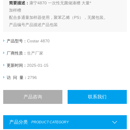
简要描述：
康宁4870 一次性无菌储液槽 大量*
加样槽
配合多通量加样器使用，聚苯乙烯（PS），无菌包装。
产品编号产品描述产品包装
487050ml，自然色。200个/箱，5个/盒
487150ml，自然色。100个/箱，1个/盒
产品型号：
Costar 4870
4872100ml，白色。200个/箱，5个/盒
厂商性质：
生产厂家
4873100ml，白色。100个/箱，1个/盒
更新时间：
2025-01-15
访 问 量：
2796
产品咨询
联系我们
产品分类
PRODUCT CATEGORY