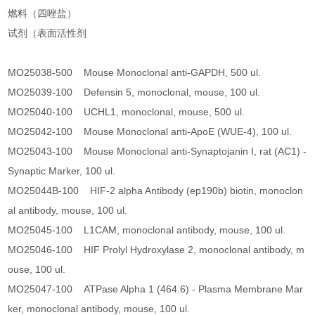
燃料（四唑盐）
试剂（表面活性剂
MO25038-500 Mouse Monoclonal anti-GAPDH, 500 ul.
MO25039-100 Defensin 5, monoclonal, mouse, 100 ul.
MO25040-100 UCHL1, monoclonal, mouse, 500 ul.
MO25042-100 Mouse Monoclonal anti-ApoE (WUE-4), 100 ul.
MO25043-100 Mouse Monoclonal anti-Synaptojanin I, rat (AC1) -
Synaptic Marker, 100 ul.
MO25044B-100 HIF-2 alpha Antibody (ep190b) biotin, monoclon
al antibody, mouse, 100 ul.
MO25045-100 L1CAM, monoclonal antibody, mouse, 100 ul.
MO25046-100 HIF Prolyl Hydroxylase 2, monoclonal antibody, m
ouse, 100 ul.
MO25047-100 ATPase Alpha 1 (464.6) - Plasma Membrane Mar
ker, monoclonal antibody, mouse, 100 ul.