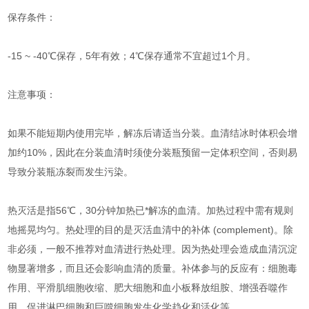
保存条件：
-15 ~ -40℃保存，5年有效；4℃保存通常不宜超过1个月。
注意事项：
如果不能短期内使用完毕，解冻后请适当分装。血清结冰时体积会增
加约10%，因此在分装血清时须使分装瓶预留一定体积空间，否则易
导致分装瓶冻裂而发生污染。
热灭活是指56℃，30分钟加热已*解冻的血清。加热过程中需有规则
地摇晃均匀。热处理的目的是灭活血清中的补体 (complement)。除
非必须，一般不推荐对血清进行热处理。因为热处理会造成血清沉淀
物显著增多，而且还会影响血清的质量。补体参与的反应有：细胞毒
作用、平滑肌细胞收缩、肥大细胞和血小板释放组胺、增强吞噬作
用、促进淋巴细胞和巨噬细胞发生化学趋化和活化等。