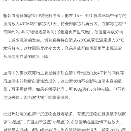
瓶装血清解冻需采用缓慢解冻法：把在-15 ~ -40℃低温冰箱中保存的
血清放入4℃冰箱中解冻约1天，待全部解冻后再分装。在解冻过程中
每隔约2小时可轻轻摇晃均匀(尽量避免产生气泡)，使温度与成分均
一，减少沉淀的发生。切勿直接将血清从-20℃或更低温度进入37℃
水浴解冻，这样因温度改变太大，容易造成蛋白质凝集而出现沉淀，
从而使用血清的质量下降。
血清中的絮状沉淀物主要是解冻后血清中纤维蛋白及4℃长时间保存
后血清中的脂蛋白变性造成的，这些絮状物不会影响血清本身的质
量，可不用处理。如果必须要处理，可400g离心5分钟去除。但不宜
过滤去除，因为絮状物可能阻塞滤膜。
经过热处理的血清中沉淀物会显著增多。有些沉淀物在显微镜下观察
像“小黑点"，而且由于这些“小黑点"的布朗运动在显微镜下被放大，
感觉是在游动，所以经常被误认为血清被微生物污染。通常这些小黑