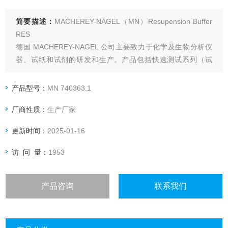
简要描述：
MACHEREY-NAGEL（MN）Resupension Buffer
RES
德国 MACHEREY-NAGEL 公司主要致力于化学及生物分析仪
器、试纸和试剂的研发和生产。产品包括快速测试系列（试
纸、试剂），光度、色度计，生物分析产品（照度细菌、照度
计）以及精细过滤及萃取产品等。主要用于工业（印刷、纺
产品型号：
MN 740363.1
织、电镀行业）
厂商性质：
生产厂家
更新时间：
2025-01-16
访 问 量：
1953
产品咨询
联系我们