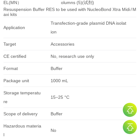
EL(MN）
olumns (5)(试剂)
Resuspension Buffer RES to be used with NucleoBond Xtra Midi / M
axi kits
Transfection-grade plasmid DNA isolat
Application
ion
Target
Accessories
CE certified
No, research use only
Format
Buffer
Package unit
1000 mL
Storage temperatu
15−25 °C
re
Scope of delivery
Buffer
Hazardous materia
No
l