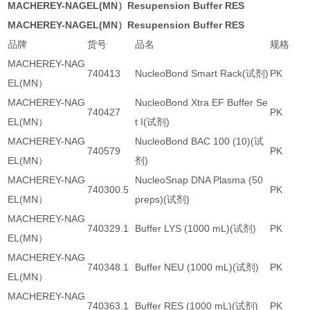
MACHEREY-NAGEL(MN）Resupension Buffer RES
MACHEREY-NAGEL(MN）Resupension Buffer RES
品牌
货号
品名
规格
MACHEREY-NAG
740413
NucleoBond Smart Rack(试剂)
PK
EL(MN）
MACHEREY-NAG
NucleoBond Xtra EF Buffer Se
740427
PK
EL(MN）
t I(试剂)
MACHEREY-NAG
NucleoBond BAC 100 (10)(试
740579
PK
EL(MN）
剂)
MACHEREY-NAG
NucleoSnap DNA Plasma (50
740300.5
PK
EL(MN）
preps)(试剂)
MACHEREY-NAG
740329.1
Buffer LYS (1000 mL)(试剂)
PK
EL(MN）
MACHEREY-NAG
740348.1
Buffer NEU (1000 mL)(试剂)
PK
EL(MN）
MACHEREY-NAG
740363.1
Buffer RES (1000 mL)(试剂)
PK