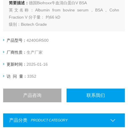
简要描述：
德国Biofroxx牛血清白蛋白V BSA
英文名称：Albumin from bovine serum，BSA，Cohn
Fraction V 分子量： 约66 kD
级别：Biotech Grade
溶解度：水中溶解度为40 mg/ml, 溶液浅黄色至黄绿色。
Purity: ≥98.0%
产品型号：
4240GR500
性状：白色至淡黄色粉末
厂商性质：
生产厂家
保存条件：2-8℃保存
安全防护：可能会造成皮肤过敏，引起呼吸道刺激。
更新时间：
2025-01-16
访 问 量：
3352
产品咨询
联系我们
产品分类
PRODUCT CATEGORY