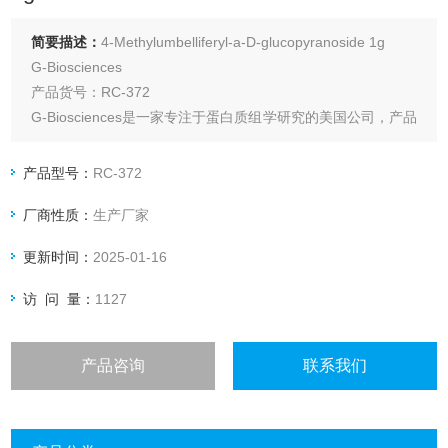
简要描述：
4-Methylumbelliferyl-a-D-glucopyranoside 1g
G-Biosciences
产品货号：RC-372
G-Biosciences是一家专注于蛋白质组学研究的美国公司，产品
广泛应用于学术研究和工业制造领域，包括：蛋白质检测、样
品制备、电泳、蛋白质印迹、质谱、测定开发、抗体生产和蛋
产品型号：
RC-372
白质纯化等。目前，G-Biosciences的高品质产品已经被超过
厂商性质：
生产厂家
25,000篇文
更新时间：
2025-01-16
访 问 量：
1127
产品咨询
联系我们