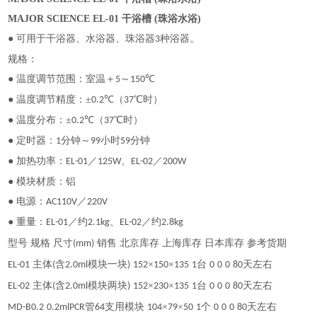
MAJOR SCIENCE EL-01 干浴槽 (珠浴水浴)
● 可用于干浴器、水浴器、珠浴器
种浴器。
3
规格：
● 温度调节范围：室温＋
～
℃
5
150
● 温度调节精度：±
℃（
℃时）
0.2
37
● 温度分布：±
℃（
℃时）
0.2
37
● 定时器：
分钟～
小时
分钟
1
99
59
● 加热功率：
／
、
／
EL-01
125W
EL-02
200W
● 模块材质：铝
● 电源：
／
AC110V
220V
● 重量：
／约
、
／约
EL-01
2.1kg
EL-02
2.8kg
型号
规格
尺寸
销售
北京库存
上海库存
日本库存
参考货期
(mm)
主体
含
模块一块
×
×
台
天左右
EL-01
(
2.0ml
)
152
150
135
1
0
0
0
80
主体
含
模块两块
×
×
台
天左右
EL-02
(
2.0ml
)
152
230
135
1
0
0
0
80
管
支用模块
×
×
个
天左右
MD-B0.2
0.2mlPCR
64
104
79
50
1
0
0
0
80