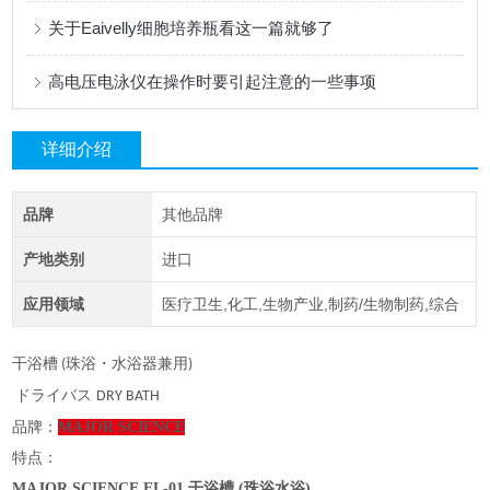
关于Eaivelly细胞培养瓶看这一篇就够了
高电压电泳仪在操作时要引起注意的一些事项
详细介绍
品牌
其他品牌
产地类别
进口
应用领域
医疗卫生,化工,生物产业,制药/生物制药,综合
干浴槽
珠浴・水浴器兼用
(
)
ドライバス
DRY BATH
品牌：
MAJOR SCIENCE
特点：
MAJOR SCIENCE EL-01 干浴槽 (珠浴水浴)