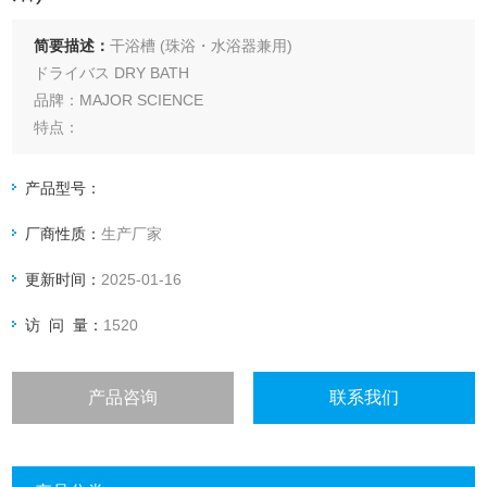
简要描述：
干浴槽 (珠浴・水浴器兼用)
ドライバス DRY BATH
品牌：MAJOR SCIENCE
特点：
● 可用于干浴器、水浴器、珠浴器3种浴器。
规格：
产品型号：
● 温度调节范围：室温＋5～150℃
厂商性质：
生产厂家
● 温度调节精度：±0.2℃（37℃时）
● 温度分布：±0.2℃（37℃时）
更新时间：
2025-01-16
● 定时器：1分钟～99小时59分钟
MAJOR SCIENCE EL-01 干浴槽 (珠浴水浴)
访 问 量：
1520
产品咨询
联系我们