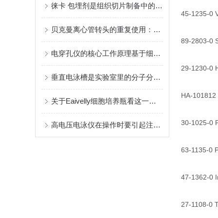
徕卡 包埋剂是组织切片制备中的关键角色
45-1235-0 Va
贝克曼离心管转头的重复使用：可行性与注意事项
89-2803-0 S
电穿孔仪的核心工作原理基于细胞膜的电学特性
29-1230-0 H
垂直电泳槽是实验室里的分子分离工具
HA-101812 Fe
关于Eaivelly细胞培养瓶看这一篇就够了
30-1025-0 P
高电压电泳仪在操作时要引起注意的一些事项
63-1135-0 P
47-1362-0 Inl
27-1108-0 