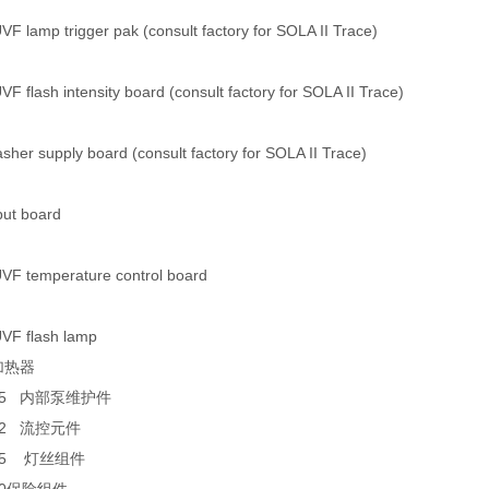
F lamp trigger pak (consult factory for SOLA II Trace)
F flash intensity board (consult factory for SOLA II Trace)
sher supply board (consult factory for SOLA II Trace)
put board
VF temperature control board
VF flash lamp
加热器
-245 内部泵维护件
852 流控元件
-315 灯丝组件