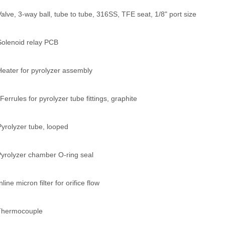
lve, 3-way ball, tube to tube, 316SS, TFE seat, 1/8" port size
olenoid relay PCB
eater for pyrolyzer assembly
rrules for pyrolyzer tube fittings, graphite
yrolyzer tube, looped
yrolyzer chamber O-ring seal
ine micron filter for orifice flow
Thermocouple