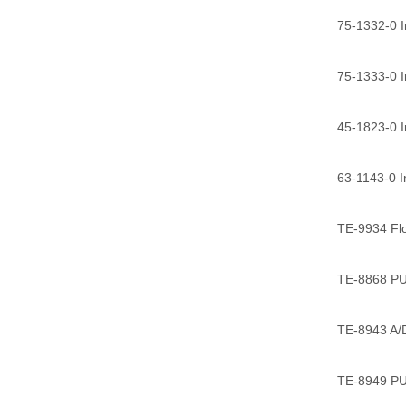
75-1332-0 In
75-1333-0 I
45-1823-0 In
63-1143-0 In
TE-9934 Fl
TE-8868 P
TE-8943 A/
TE-8949 PU