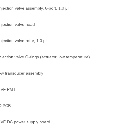
jection valve assembly, 6-port, 1.0 μl
njection valve head
jection valve rotor, 1.0 μl
jection valve O-rings (actuator, low temperature)
ow transducer assembly
UVF PMT
D PCB
VF DC power supply board