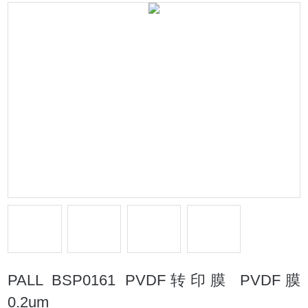
PALL BSP0161 PVDF转印膜 PVDF膜
0.2um