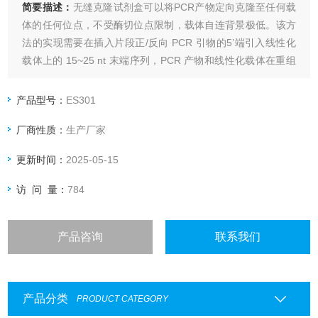
简要描述：
无缝克隆试剂盒可以将PCR产物定向克隆至任何载
体的任何位点，不受酶切位点限制，载体自连背景极低。该方
法的实现需要在插入片段正/反向 PCR 引物的5’端引入线性化
载体上的 15~25 nt 末端序列，PCR 产物和线性化载体在重组
酶的作用下，仅需 50℃反应 5 min 即可进行转化，完成定向克
隆。2×Uniclone Seamless Cloning Mix 中添加了重组增强因
产品型号：
ES301
子和优化的反
厂商性质：
生产厂家
更新时间：
2025-05-15
访 问 量：
784
产品咨询
联系我们
产品分类
PRODUCT CATEGORY