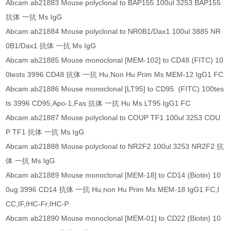
Abcam ab21883 Mouse polyclonal to BAP155 100ul 3253 BAP155
抗体 一抗 Ms IgG
Abcam ab21884 Mouse polyclonal to NR0B1/Dax1 100ul 3885 NR
0B1/Dax1 抗体 一抗 Ms IgG
Abcam ab21885 Mouse monoclonal [MEM-102] to CD48 (FITC) 10
0tests 3996 CD48 抗体 一抗 Hu,Non Hu Prim Ms MEM-12 IgG1 FC
Abcam ab21886 Mouse monoclonal [LT95] to CD95 (FITC) 100tes
ts 3996 CD95,Apo-1,Fas 抗体 一抗 Hu Ms LT95 IgG1 FC
Abcam ab21887 Mouse polyclonal to COUP TF1 100ul 3253 COU
P TF1 抗体 一抗 Ms IgG
Abcam ab21888 Mouse polyclonal to NR2F2 100ul 3253 NR2F2 抗
体 一抗 Ms IgG
Abcam ab21889 Mouse monoclonal [MEM-18] to CD14 (Biotin) 10
0ug 3996 CD14 抗体 一抗 Hu,non Hu Prim Ms MEM-18 IgG1 FC,I
CC,IF,IHC-Fr,IHC-P
Abcam ab21890 Mouse monoclonal [MEM-01] to CD22 (Biotin) 10