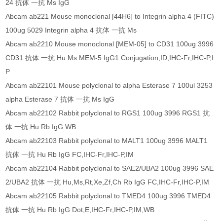
24 抗体 一抗 Ms IgG
Abcam ab221 Mouse monoclonal [44H6] to Integrin alpha 4 (FITC)
100ug 5029 Integrin alpha 4 抗体 一抗 Ms
Abcam ab2210 Mouse monoclonal [MEM-05] to CD31 100ug 3996
CD31 抗体 一抗 Hu Ms MEM-5 IgG1 Conjugation,ID,IHC-Fr,IHC-P,I
P
Abcam ab22101 Mouse polyclonal to alpha Esterase 7 100ul 3253
alpha Esterase 7 抗体 一抗 Ms IgG
Abcam ab22102 Rabbit polyclonal to RGS1 100ug 3996 RGS1 抗
体 一抗 Hu Rb IgG WB
Abcam ab22103 Rabbit polyclonal to MALT1 100ug 3996 MALT1
抗体 一抗 Hu Rb IgG FC,IHC-Fr,IHC-P,IM
Abcam ab22104 Rabbit polyclonal to SAE2/UBA2 100ug 3996 SAE
2/UBA2 抗体 一抗 Hu,Ms,Rt,Xe,Zf,Ch Rb IgG FC,IHC-Fr,IHC-P,IM
Abcam ab22105 Rabbit polyclonal to TMED4 100ug 3996 TMED4
抗体 一抗 Hu Rb IgG Dot,E,IHC-Fr,IHC-P,IM,WB