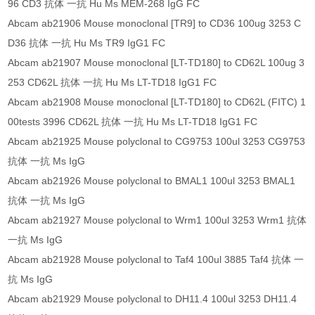
96 CD3 抗体 一抗 Hu Ms MEM-268 IgG FC
Abcam ab21906 Mouse monoclonal [TR9] to CD36 100ug 3253 C
D36 抗体 一抗 Hu Ms TR9 IgG1 FC
Abcam ab21907 Mouse monoclonal [LT-TD180] to CD62L 100ug 3
253 CD62L 抗体 一抗 Hu Ms LT-TD18 IgG1 FC
Abcam ab21908 Mouse monoclonal [LT-TD180] to CD62L (FITC) 1
00tests 3996 CD62L 抗体 一抗 Hu Ms LT-TD18 IgG1 FC
Abcam ab21925 Mouse polyclonal to CG9753 100ul 3253 CG9753
抗体 一抗 Ms IgG
Abcam ab21926 Mouse polyclonal to BMAL1 100ul 3253 BMAL1
抗体 一抗 Ms IgG
Abcam ab21927 Mouse polyclonal to Wrm1 100ul 3253 Wrm1 抗体
一抗 Ms IgG
Abcam ab21928 Mouse polyclonal to Taf4 100ul 3885 Taf4 抗体 一
抗 Ms IgG
Abcam ab21929 Mouse polyclonal to DH11.4 100ul 3253 DH11.4