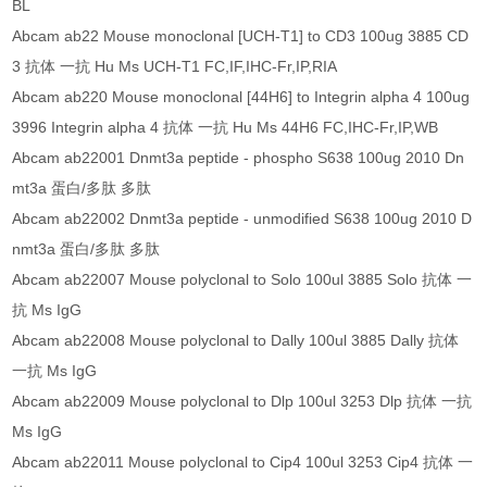
BL
Abcam ab22 Mouse monoclonal [UCH-T1] to CD3 100ug 3885 CD
3 抗体 一抗 Hu Ms UCH-T1 FC,IF,IHC-Fr,IP,RIA
Abcam ab220 Mouse monoclonal [44H6] to Integrin alpha 4 100ug
3996 Integrin alpha 4 抗体 一抗 Hu Ms 44H6 FC,IHC-Fr,IP,WB
Abcam ab22001 Dnmt3a peptide - phospho S638 100ug 2010 Dn
mt3a 蛋白/多肽 多肽
Abcam ab22002 Dnmt3a peptide - unmodified S638 100ug 2010 D
nmt3a 蛋白/多肽 多肽
Abcam ab22007 Mouse polyclonal to Solo 100ul 3885 Solo 抗体 一
抗 Ms IgG
Abcam ab22008 Mouse polyclonal to Dally 100ul 3885 Dally 抗体
一抗 Ms IgG
Abcam ab22009 Mouse polyclonal to Dlp 100ul 3253 Dlp 抗体 一抗
Ms IgG
Abcam ab22011 Mouse polyclonal to Cip4 100ul 3253 Cip4 抗体 一