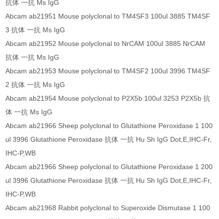
抗体 一抗 Ms IgG
Abcam ab21951 Mouse polyclonal to TM4SF3 100ul 3885 TM4SF
3 抗体 一抗 Ms IgG
Abcam ab21952 Mouse polyclonal to NrCAM 100ul 3885 NrCAM
抗体 一抗 Ms IgG
Abcam ab21953 Mouse polyclonal to TM4SF2 100ul 3996 TM4SF
2 抗体 一抗 Ms IgG
Abcam ab21954 Mouse polyclonal to P2X5b 100ul 3253 P2X5b 抗
体 一抗 Ms IgG
Abcam ab21966 Sheep polyclonal to Glutathione Peroxidase 1 100
ul 3996 Glutathione Peroxidase 抗体 一抗 Hu Sh IgG Dot,E,IHC-Fr,
IHC-P,WB
Abcam ab21966 Sheep polyclonal to Glutathione Peroxidase 1 200
ul 3996 Glutathione Peroxidase 抗体 一抗 Hu Sh IgG Dot,E,IHC-Fr,
IHC-P,WB
Abcam ab21968 Rabbit polyclonal to Superoxide Dismutase 1 100