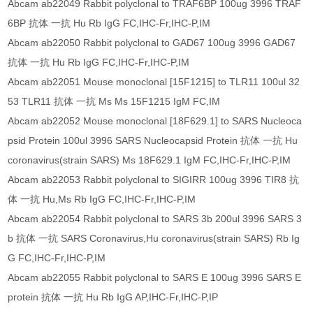
Abcam ab22049 Rabbit polyclonal to TRAF6BP 100ug 3996 TRAF
6BP 抗体 一抗 Hu Rb IgG FC,IHC-Fr,IHC-P,IM
Abcam ab22050 Rabbit polyclonal to GAD67 100ug 3996 GAD67
抗体 一抗 Hu Rb IgG FC,IHC-Fr,IHC-P,IM
Abcam ab22051 Mouse monoclonal [15F1215] to TLR11 100ul 32
53 TLR11 抗体 一抗 Ms Ms 15F1215 IgM FC,IM
Abcam ab22052 Mouse monoclonal [18F629.1] to SARS Nucleoca
psid Protein 100ul 3996 SARS Nucleocapsid Protein 抗体 一抗 Hu
coronavirus(strain SARS) Ms 18F629.1 IgM FC,IHC-Fr,IHC-P,IM
Abcam ab22053 Rabbit polyclonal to SIGIRR 100ug 3996 TIR8 抗
体 一抗 Hu,Ms Rb IgG FC,IHC-Fr,IHC-P,IM
Abcam ab22054 Rabbit polyclonal to SARS 3b 200ul 3996 SARS 3
b 抗体 一抗 SARS Coronavirus,Hu coronavirus(strain SARS) Rb Ig
G FC,IHC-Fr,IHC-P,IM
Abcam ab22055 Rabbit polyclonal to SARS E 100ug 3996 SARS E
protein 抗体 一抗 Hu Rb IgG AP,IHC-Fr,IHC-P,IP