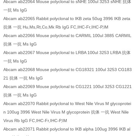
Abcam ab22064 Mouse polyclonal to sNHE 100ul 3253 sNHE 抗体
一抗 Ms IgG
Abcam ab22065 Rabbit polyclonal to IKB zeta 50ug 3996 IKB zeta
抗体 一抗 Hu,Ms,Rt,Co,Mk Rb IgG FC,IHC-Fr,IHC-P,IM
Abcam ab22066 Mouse polyclonal to CARMIL 100ul 3885 CARMIL
抗体 一抗 Ms IgG
Abcam ab22067 Mouse polyclonal to LRBA 100ul 3253 LRBA 抗体
一抗 Ms IgG
Abcam ab22068 Mouse polyclonal to CG18321 100ul 3253 CG183
21 抗体 一抗 Ms IgG
Abcam ab22069 Mouse polyclonal to CG1221 100ul 3253 CG1221
抗体 一抗 Ms IgG
Abcam ab22070 Rabbit polyclonal to West Nile Virus M glycoprotei
n 100ug 3996 West Nile Virus M glycoprotein 抗体 一抗 West Nile
Virus Rb IgG FC,IHC-Fr,IHC-P,IM
Abcam ab22071 Rabbit polyclonal to IKB alpha 100ug 3996 IKB al