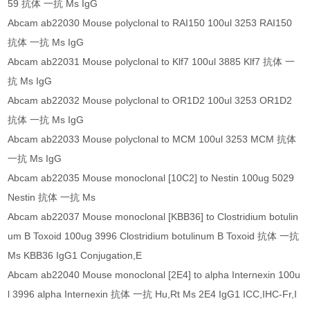
59 抗体 一抗 Ms IgG
Abcam ab22030 Mouse polyclonal to RAI150 100ul 3253 RAI150
抗体 一抗 Ms IgG
Abcam ab22031 Mouse polyclonal to Klf7 100ul 3885 Klf7 抗体 一
抗 Ms IgG
Abcam ab22032 Mouse polyclonal to OR1D2 100ul 3253 OR1D2
抗体 一抗 Ms IgG
Abcam ab22033 Mouse polyclonal to MCM 100ul 3253 MCM 抗体
一抗 Ms IgG
Abcam ab22035 Mouse monoclonal [10C2] to Nestin 100ug 5029
Nestin 抗体 一抗 Ms
Abcam ab22037 Mouse monoclonal [KBB36] to Clostridium botulin
um B Toxoid 100ug 3996 Clostridium botulinum B Toxoid 抗体 一抗
Ms KBB36 IgG1 Conjugation,E
Abcam ab22040 Mouse monoclonal [2E4] to alpha Internexin 100u
l 3996 alpha Internexin 抗体 一抗 Hu,Rt Ms 2E4 IgG1 ICC,IHC-Fr,I