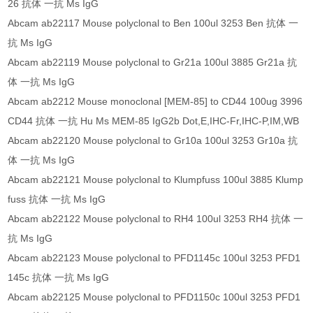
26 抗体 一抗 Ms IgG
Abcam ab22117 Mouse polyclonal to Ben 100ul 3253 Ben 抗体 一
抗 Ms IgG
Abcam ab22119 Mouse polyclonal to Gr21a 100ul 3885 Gr21a 抗
体 一抗 Ms IgG
Abcam ab2212 Mouse monoclonal [MEM-85] to CD44 100ug 3996
CD44 抗体 一抗 Hu Ms MEM-85 IgG2b Dot,E,IHC-Fr,IHC-P,IM,WB
Abcam ab22120 Mouse polyclonal to Gr10a 100ul 3253 Gr10a 抗
体 一抗 Ms IgG
Abcam ab22121 Mouse polyclonal to Klumpfuss 100ul 3885 Klump
fuss 抗体 一抗 Ms IgG
Abcam ab22122 Mouse polyclonal to RH4 100ul 3253 RH4 抗体 一
抗 Ms IgG
Abcam ab22123 Mouse polyclonal to PFD1145c 100ul 3253 PFD1
145c 抗体 一抗 Ms IgG
Abcam ab22125 Mouse polyclonal to PFD1150c 100ul 3253 PFD1