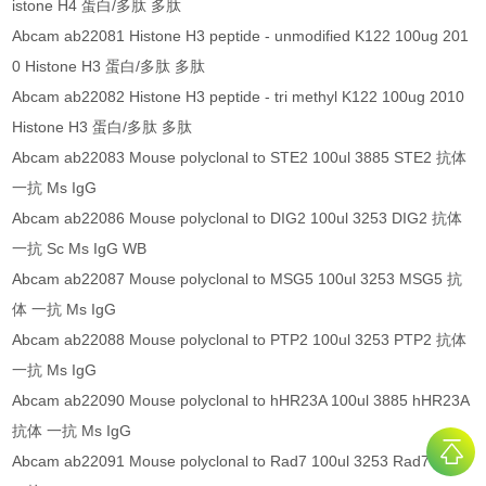
istone H4 蛋白/多肽 多肽
Abcam ab22081 Histone H3 peptide - unmodified K122 100ug 201
0 Histone H3 蛋白/多肽 多肽
Abcam ab22082 Histone H3 peptide - tri methyl K122 100ug 2010
Histone H3 蛋白/多肽 多肽
Abcam ab22083 Mouse polyclonal to STE2 100ul 3885 STE2 抗体
一抗 Ms IgG
Abcam ab22086 Mouse polyclonal to DIG2 100ul 3253 DIG2 抗体
一抗 Sc Ms IgG WB
Abcam ab22087 Mouse polyclonal to MSG5 100ul 3253 MSG5 抗
体 一抗 Ms IgG
Abcam ab22088 Mouse polyclonal to PTP2 100ul 3253 PTP2 抗体
一抗 Ms IgG
Abcam ab22090 Mouse polyclonal to hHR23A 100ul 3885 hHR23A
抗体 一抗 Ms IgG
Abcam ab22091 Mouse polyclonal to Rad7 100ul 3253 Rad7 抗体