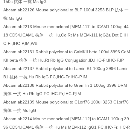
150c 抗体 一抗 Ms IgG
Abcam ab22126 Mouse polyclonal to BLP 100ul 3253 BLP 抗体 一
抗 Ms IgG
Abcam ab2213 Mouse monoclonal [MEM-111] to ICAM1 100ug 44
18 CD54,ICAM1 抗体 一抗 Hu,Co,Rt Ms MEM-111 IgG2a Dot,E,IH
C-Fr,IHC-P,IM,WB
Abcam ab22131 Rabbit polyclonal to CaMKII beta 100ul 3996 CaM
KII beta 抗体 一抗 Hu,Rt Rb IgG Conjugation,ID,IHC-Fr,IHC-P,IP
Abcam ab22137 Rabbit polyclonal to Lamin B1 100ug 3996 Lamin
B1 抗体 一抗 Hu Rb IgG FC,IHC-Fr,IHC-P,IM
Abcam ab22138 Rabbit polyclonal to Gremlin 1 100ug 3996 DRM
抗体 一抗 Hu Rb IgG FC,IHC-Fr,IHC-P,IM
Abcam ab22139 Mouse polyclonal to C1orf76 100ul 3253 C1orf76
抗体 一抗 Ms IgG
Abcam ab2214 Mouse monoclonal [MEM-112] to ICAM1 100ug 39
96 CD54,ICAM1 抗体 一抗 Hu Ms MEM-112 IgG1 FC,IHC-Fr,IHC-P,