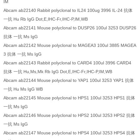
IM
Abcam ab22140 Rabbit polyclonal to IL24 100ug 3996 IL-24 抗体
一抗 Hu Rb IgG Dot,E,IHC-Fr,IHC-P,IM,WB
Abcam ab22141 Mouse polyclonal to DUSP26 100ul 3253 DUSP26
抗体 一抗 Ms IgG
Abcam ab22142 Mouse polyclonal to MAGEA3 100ul 3885 MAGEA
3 抗体 一抗 Ms IgG
Abcam ab22143 Rabbit polyclonal to CARD4 100ul 3996 CARD4
抗体 一抗 Hu,Ms,Mk Rb IgG Dot,E,IHC-Fr,IHC-P,IM,WB
Abcam ab22144 Mouse polyclonal to YAP1 100ul 3253 YAP1 抗体
一抗 Hu Ms IgG WB
Abcam ab22145 Mouse polyclonal to HPS1 100ul 3253 HPS1 抗体
一抗 Ms IgG
Abcam ab22146 Mouse polyclonal to HPS2 100ul 3253 HPS2 抗体
一抗 Ms IgG
Abcam ab22147 Mouse polyclonal to HPS4 100ul 3253 HPS4 抗体