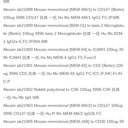
WB
Abcam ab21898 Mouse monoclonal [MEM-M6/1] to CD147 (Biotin)
100ug 3996 CD147 抗体 一抗 Hu Ms MEM-M6/1 IgG1 FC,IP,WB
Abcam ab21899 Mouse monoclonal [B2M-01] to beta 2 Microglobu
lin (Biotin) 100ug 3996 beta 2 Microglobulin 抗体 一抗 Hu Ms B2M-
1 IgG2a E,FC,IP,RIA,WB
Abcam ab21900 Mouse monoclonal [MEM-04] to ICAM3 100ug 39
96 ICAM3 抗体 一抗 Hu Ms MEM-4 IgG1 FC,FuncS
Abcam ab21901 Mouse monoclonal [MEM-65] to CD2 (Biotin) 100
ug 3996 CD2 抗体 一抗 Hu Ms MEM-65 IgG1 FC,ICC,IF,IHC-Fr,IH
C-P
Abcam ab21902 Rabbit polyclonal to CSK 100ug 3996 CSK 抗体
一抗 Hu Rb IgG WB
Abcam ab21903 Mouse monoclonal [MEM-M6/2] to CD147 100ug
3996 CD147 抗体 一抗 Hu,Pi Ms MEM-M6/2 IgG2b FC
Abcam ab21905 Mouse monoclonal [MEM-268] to CD30 100ug 39