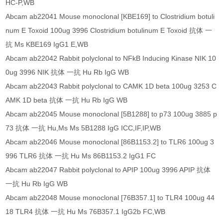
HC-P,WB
Abcam ab22041 Mouse monoclonal [KBE169] to Clostridium botuli
num E Toxoid 100ug 3996 Clostridium botulinum E Toxoid 抗体 一
抗 Ms KBE169 IgG1 E,WB
Abcam ab22042 Rabbit polyclonal to NFkB Inducing Kinase NIK 10
0ug 3996 NIK 抗体 一抗 Hu Rb IgG WB
Abcam ab22043 Rabbit polyclonal to CAMK 1D beta 100ug 3253 C
AMK 1D beta 抗体 一抗 Hu Rb IgG WB
Abcam ab22045 Mouse monoclonal [5B1288] to p73 100ug 3885 p
73 抗体 一抗 Hu,Ms Ms 5B1288 IgG ICC,IF,IP,WB
Abcam ab22046 Mouse monoclonal [86B1153.2] to TLR6 100ug 3
996 TLR6 抗体 一抗 Hu Ms 86B1153.2 IgG1 FC
Abcam ab22047 Rabbit polyclonal to APIP 100ug 3996 APIP 抗体
一抗 Hu Rb IgG WB
Abcam ab22048 Mouse monoclonal [76B357.1] to TLR4 100ug 44
18 TLR4 抗体 一抗 Hu Ms 76B357.1 IgG2b FC,WB