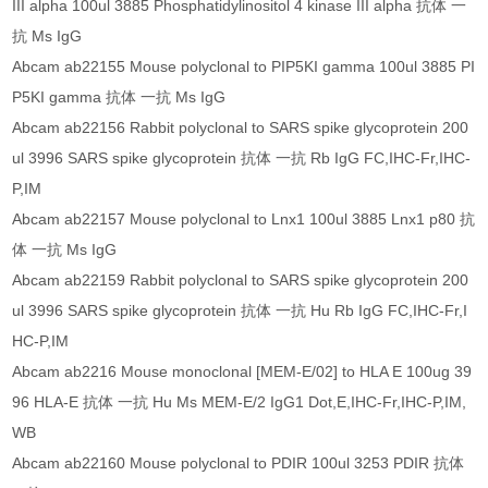
III alpha 100ul 3885 Phosphatidylinositol 4 kinase III alpha 抗体 一
抗 Ms IgG
Abcam ab22155 Mouse polyclonal to PIP5KI gamma 100ul 3885 PI
P5KI gamma 抗体 一抗 Ms IgG
Abcam ab22156 Rabbit polyclonal to SARS spike glycoprotein 200
ul 3996 SARS spike glycoprotein 抗体 一抗 Rb IgG FC,IHC-Fr,IHC-
P,IM
Abcam ab22157 Mouse polyclonal to Lnx1 100ul 3885 Lnx1 p80 抗
体 一抗 Ms IgG
Abcam ab22159 Rabbit polyclonal to SARS spike glycoprotein 200
ul 3996 SARS spike glycoprotein 抗体 一抗 Hu Rb IgG FC,IHC-Fr,I
HC-P,IM
Abcam ab2216 Mouse monoclonal [MEM-E/02] to HLA E 100ug 39
96 HLA-E 抗体 一抗 Hu Ms MEM-E/2 IgG1 Dot,E,IHC-Fr,IHC-P,IM,
WB
Abcam ab22160 Mouse polyclonal to PDIR 100ul 3253 PDIR 抗体