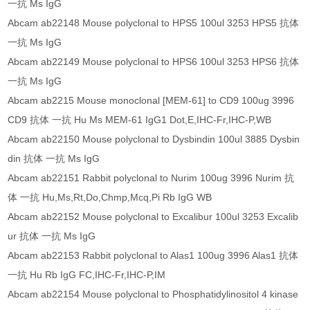
一抗 Ms IgG
Abcam ab22148 Mouse polyclonal to HPS5 100ul 3253 HPS5 抗体
一抗 Ms IgG
Abcam ab22149 Mouse polyclonal to HPS6 100ul 3253 HPS6 抗体
一抗 Ms IgG
Abcam ab2215 Mouse monoclonal [MEM-61] to CD9 100ug 3996
CD9 抗体 一抗 Hu Ms MEM-61 IgG1 Dot,E,IHC-Fr,IHC-P,WB
Abcam ab22150 Mouse polyclonal to Dysbindin 100ul 3885 Dysbin
din 抗体 一抗 Ms IgG
Abcam ab22151 Rabbit polyclonal to Nurim 100ug 3996 Nurim 抗
体 一抗 Hu,Ms,Rt,Do,Chmp,Mcq,Pi Rb IgG WB
Abcam ab22152 Mouse polyclonal to Excalibur 100ul 3253 Excalib
ur 抗体 一抗 Ms IgG
Abcam ab22153 Rabbit polyclonal to Alas1 100ug 3996 Alas1 抗体
一抗 Hu Rb IgG FC,IHC-Fr,IHC-P,IM
Abcam ab22154 Mouse polyclonal to Phosphatidylinositol 4 kinase