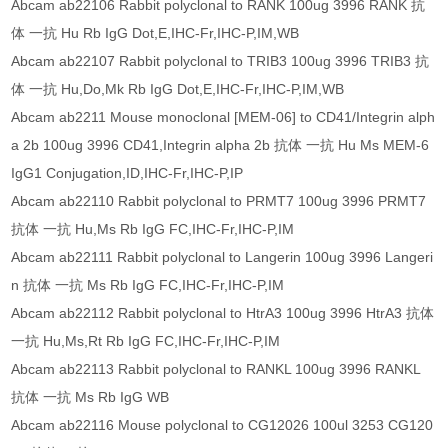
Abcam ab22106 Rabbit polyclonal to RANK 100ug 3996 RANK 抗
体 一抗 Hu Rb IgG Dot,E,IHC-Fr,IHC-P,IM,WB
Abcam ab22107 Rabbit polyclonal to TRIB3 100ug 3996 TRIB3 抗
体 一抗 Hu,Do,Mk Rb IgG Dot,E,IHC-Fr,IHC-P,IM,WB
Abcam ab2211 Mouse monoclonal [MEM-06] to CD41/Integrin alph
a 2b 100ug 3996 CD41,Integrin alpha 2b 抗体 一抗 Hu Ms MEM-6
IgG1 Conjugation,ID,IHC-Fr,IHC-P,IP
Abcam ab22110 Rabbit polyclonal to PRMT7 100ug 3996 PRMT7
抗体 一抗 Hu,Ms Rb IgG FC,IHC-Fr,IHC-P,IM
Abcam ab22111 Rabbit polyclonal to Langerin 100ug 3996 Langeri
n 抗体 一抗 Ms Rb IgG FC,IHC-Fr,IHC-P,IM
Abcam ab22112 Rabbit polyclonal to HtrA3 100ug 3996 HtrA3 抗体
一抗 Hu,Ms,Rt Rb IgG FC,IHC-Fr,IHC-P,IM
Abcam ab22113 Rabbit polyclonal to RANKL 100ug 3996 RANKL
抗体 一抗 Ms Rb IgG WB
Abcam ab22116 Mouse polyclonal to CG12026 100ul 3253 CG120