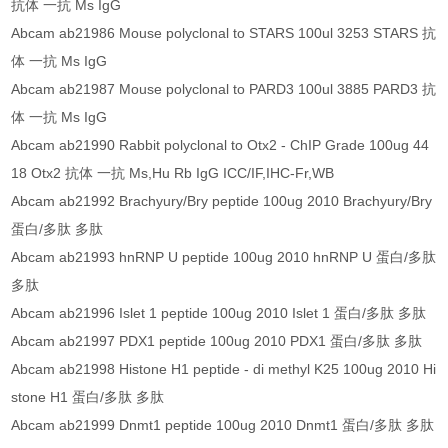
抗体 一抗 Ms IgG
Abcam ab21986 Mouse polyclonal to STARS 100ul 3253 STARS 抗
体 一抗 Ms IgG
Abcam ab21987 Mouse polyclonal to PARD3 100ul 3885 PARD3 抗
体 一抗 Ms IgG
Abcam ab21990 Rabbit polyclonal to Otx2 - ChIP Grade 100ug 44
18 Otx2 抗体 一抗 Ms,Hu Rb IgG ICC/IF,IHC-Fr,WB
Abcam ab21992 Brachyury/Bry peptide 100ug 2010 Brachyury/Bry
蛋白/多肽 多肽
Abcam ab21993 hnRNP U peptide 100ug 2010 hnRNP U 蛋白/多肽
多肽
Abcam ab21996 Islet 1 peptide 100ug 2010 Islet 1 蛋白/多肽 多肽
Abcam ab21997 PDX1 peptide 100ug 2010 PDX1 蛋白/多肽 多肽
Abcam ab21998 Histone H1 peptide - di methyl K25 100ug 2010 Hi
stone H1 蛋白/多肽 多肽
Abcam ab21999 Dnmt1 peptide 100ug 2010 Dnmt1 蛋白/多肽 多肽