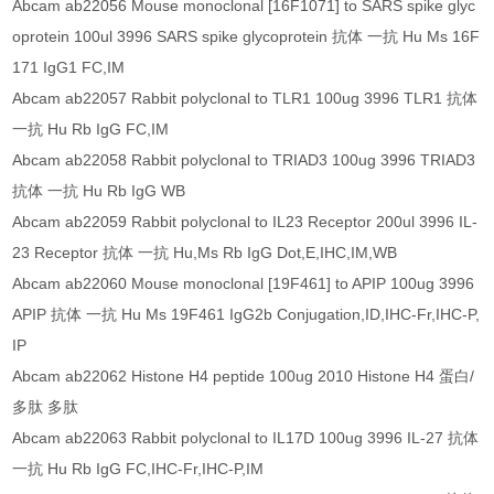
Abcam ab22056 Mouse monoclonal [16F1071] to SARS spike glyc
oprotein 100ul 3996 SARS spike glycoprotein 抗体 一抗 Hu Ms 16F
171 IgG1 FC,IM
Abcam ab22057 Rabbit polyclonal to TLR1 100ug 3996 TLR1 抗体
一抗 Hu Rb IgG FC,IM
Abcam ab22058 Rabbit polyclonal to TRIAD3 100ug 3996 TRIAD3
抗体 一抗 Hu Rb IgG WB
Abcam ab22059 Rabbit polyclonal to IL23 Receptor 200ul 3996 IL-
23 Receptor 抗体 一抗 Hu,Ms Rb IgG Dot,E,IHC,IM,WB
Abcam ab22060 Mouse monoclonal [19F461] to APIP 100ug 3996
APIP 抗体 一抗 Hu Ms 19F461 IgG2b Conjugation,ID,IHC-Fr,IHC-P,
IP
Abcam ab22062 Histone H4 peptide 100ug 2010 Histone H4 蛋白/
多肽 多肽
Abcam ab22063 Rabbit polyclonal to IL17D 100ug 3996 IL-27 抗体
一抗 Hu Rb IgG FC,IHC-Fr,IHC-P,IM