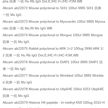
pha 抗体 一抗 Hu Rb IgG Dot,E,IHC-Fr,IHC-P,IM,WB
Abcam ab22072 Mouse polyclonal to SIX1 100ul 3885 SIX1 抗体
一抗 Ms IgG
Abcam ab22073 Mouse polyclonal to Myocardin 100ul 3885 Myoca
rdin 抗体 一抗 Ms,Rt Ms IgG WB
Abcam ab22074 Mouse polyclonal to Morgue 100ul 3885 Morgue
抗体 一抗 Ms IgG
Abcam ab22075 Rabbit polyclonal to ARK 1+2 100ug 3996 ARK 1/
2 抗体 一抗 Hu Rb IgG Dot,E,IHC-Fr,IHC-P,IM,WB
Abcam ab22076 Mouse polyclonal to DIAP1 100ul 3885 DIAP1 抗
体 一抗 Ms IgG
Abcam ab22077 Mouse polyclonal to Wrinkled 100ul 3885 Wrinkle
d 抗体 一抗 Ms IgG
Abcam ab22078 Mouse polyclonal to Ubp64E 100ul 3253 Ubp64E
抗体 一抗 Ms IgG
Abcam ab22079 Histone H4 peptide - tri methyl K59 100ug 2010 H