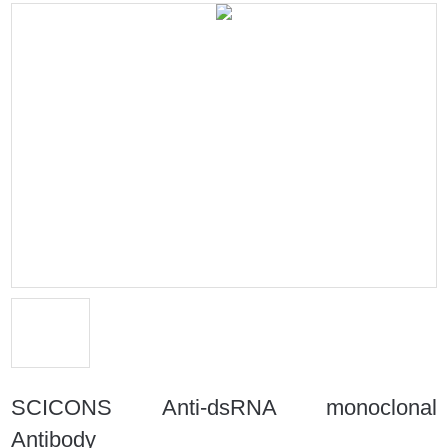
SCICONS Anti-dsRNA monoclonal
Antibody