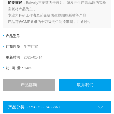
简要描述：
Eaivelly主要致力于设计、研发并生产高品质的实验
室耗材产品为主，
专业为科研工作者及药企提供生物细胞耗材等产品，
产品符合GMP要求的十万级无尘制造车间，并通过*。
Eaivelly 直径35细菌培养皿 35mm 灭菌
目前已拥有PCR管、吸头、培养皿、细胞培养板、血清移液
产品型号：
管、冻存管、针式过滤器、离心管、巴氏吸管、深孔板
厂商性质：
生产厂家
更新时间：
2025-01-14
访 问 量：
1485
产品咨询
联系我们
产品分类
PRODUCT CATEGORY