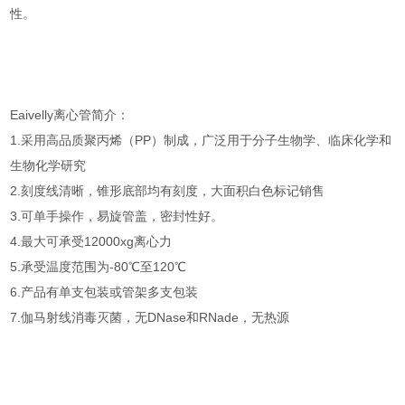
性。
Eaivelly离心管简介：
1.采用高品质聚丙烯（PP）制成，广泛用于分子生物学、临床化学和
生物化学研究
2.刻度线清晰，锥形底部均有刻度，大面积白色标记销售
3.可单手操作，易旋管盖，密封性好。
4.最大可承受12000xg离心力
5.承受温度范围为-80℃至120℃
6.产品有单支包装或管架多支包装
7.伽马射线消毒灭菌，无DNase和RNade，无热源