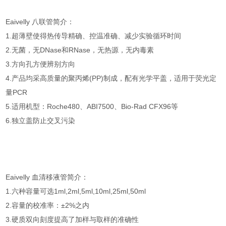
Eaivelly 八联管简介：
1.超薄壁使得热传导精确、控温准确、减少实验循环时间
2.无菌，无DNase和RNase，无热源，无内毒素
3.方向孔方便辨别方向
4.产品均采高质量的聚丙烯(PP)制成，配有光学平盖，适用于荧光定
量PCR
5.适用机型：Roche480、ABI7500、Bio-Rad CFX96等
6.独立盖防止交叉污染
Eaivelly 血清移液管简介：
1.六种容量可选1ml,2ml,5ml,10ml,25ml,50ml
2.容量的校准率：±2%之内
3.硬质双向刻度提高了加样与取样的准确性