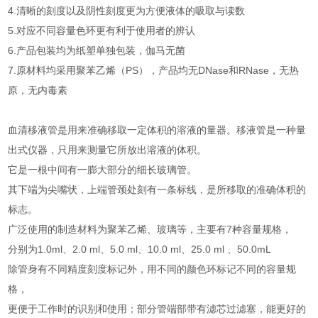
4.清晰的刻度以及阴性刻度更为方便液体的吸取与读数
5.对应不同容量色环更有利于使用者的辨认
6.产品包装均为纸塑单独包装，伽马无菌
7.原材料均采用聚苯乙烯（PS），产品均无DNase和RNase，无热
原，无内毒素
血清移液管是用来准确移取一定体积的溶液的量器。移液管是一种量
出式仪器，只用来测量它所放出溶液的体积。
它是一根中间有一膨大部分的细长玻璃管。
其下端为尖嘴状，上端管颈处刻有一条标线，是所移取的准确体积的
标志。
广泛使用的制造材料为聚苯乙烯、玻璃等，主要有7种容量规格，
分别为1.0ml、2.0 ml、5.0 ml、10.0 ml、25.0 ml 、50.0mL
除管身有不同精度刻度标记外，用不同的颜色环标记不同的容量规
格，
更便于工作时的识别和使用；部分管端部带有滤芯过滤塞，能更好的