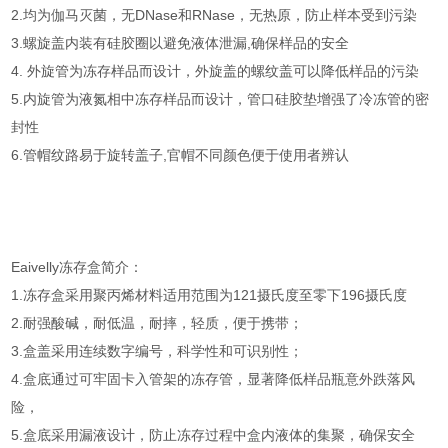
2.均为伽马灭菌，无DNase和RNase，无热原，防止样本受到污染
3.螺旋盖内装有硅胶圈以避免液体泄漏,确保样品的安全
4. 外旋管为冻存样品而设计，外旋盖的螺纹盖可以降低样品的污染
5.内旋管为液氮相中冻存样品而设计，管口硅胶垫增强了冷冻管的密
封性
6.管帽纹路易于旋转盖子,官帽不同颜色便于使用者辨认
Eaivelly冻存盒简介：
1.冻存盒采用聚丙烯材料适用范围为121摄氏度至零下196摄氏度
2.耐强酸碱，耐低温，耐摔，轻质，便于携带；
3.盒盖采用连续数字编号，科学性和可识别性；
4.盒底通过可牢固卡入管架的冻存管，显著降低样品瓶意外跌落风
险，
5.盒底采用漏液设计，防止冻存过程中盒内液体的集聚，确保安全