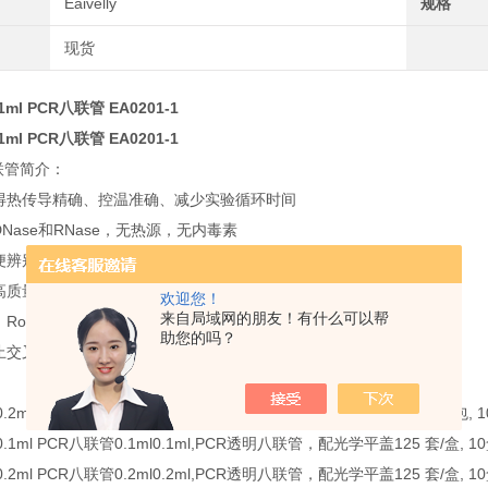
Eaivelly
规格
现货
0.1ml PCR八联管 EA0201-1
0.1ml PCR八联管 EA0201-1
 八联管简介：
使得热传导精确、控温准确、减少实验循环时间
DNase和RNase，无热源，无内毒素
便辨别方向
高质量的聚丙烯(PP)制成，配有光学平盖，适用于荧光定量PCR
欢迎您！
来自局域网的朋友！有什么可以帮
oche480、ABI7500、Bio-Rad CFX96等
助您的吗？
止交叉污染
0.2ml PCR单管
0.2ml
平盖,单管
1000 支/包, 
0.1ml PCR八联管
0.1ml
0.1ml,PCR透明八联管，配光学平盖
125 套/盒, 1
0.2ml PCR八联管
0.2ml
0.2ml,PCR透明八联管，配光学平盖
125 套/盒, 1