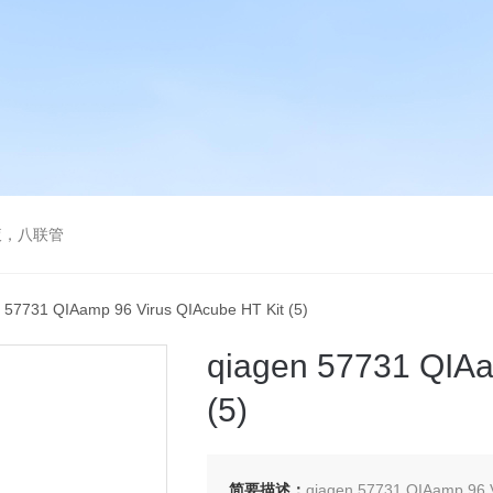
液，八联管
 57731 QIAamp 96 Virus QIAcube HT Kit (5)
qiagen 57731 QIAa
(5)
简要描述：
qiagen 57731 QIAamp 96 V