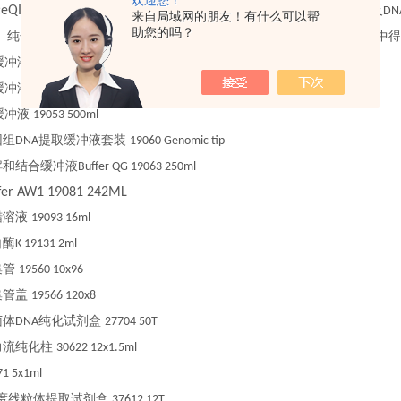
eQIAamp 96 Virus QIAcube HT Kit
可用于从一系列样本中进行
及
RNA
DN
来自局域网的朋友！有什么可以帮
助您的吗？
。纯化所得的高质量病毒核酸可保证在下游的一系列
及
反应中得
PCR
RT-PCR
缓冲液
19051 500ml
缓冲液
19052 500ml
缓冲液
19053 500ml
因组
提取缓冲液套装
DNA
19060 Genomic tip
解和结合缓冲液
Buffer QG 19063 250ml
fer AW1 19081 242ML
蜡溶液
19093 16ml
白酶
K 19131 2ml
集管
19560 10x96
集管盖
19566 120x8
菌体
纯化试剂盒
DNA
27704 50T
力流纯化柱
30622 12x1.5ml
71 5x1ml
度线粒体提取试剂盒
37612 12T