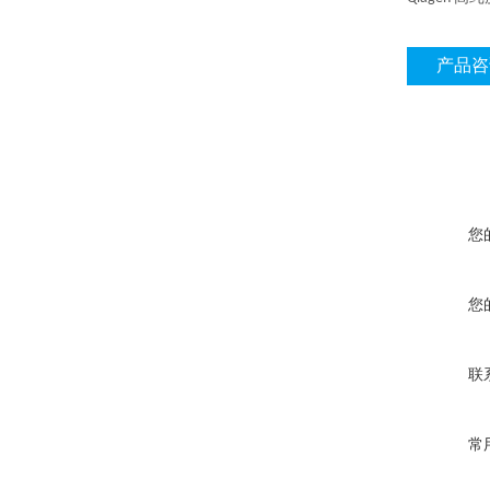
产品咨
您
您
联
常