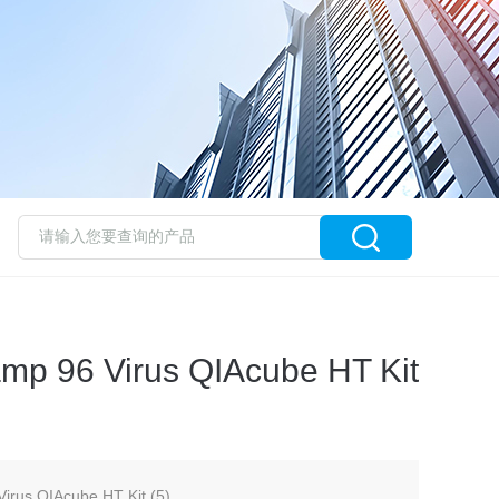
mp 96 Virus QIAcube HT Kit
irus QIAcube HT Kit (5)