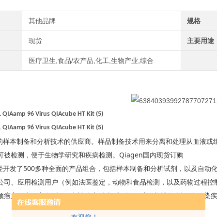
其他品牌
规格
现货
主要用途
医疗卫生,食品/农产品,化工,生物产业,综合
 QIAamp 96 Virus QIAcube HT Kit (5)
 QIAamp 96 Virus QIAcube HT Kit (5)
N是的样本制备和分析技术的供应商。样品制备技术用来分离和处理从血液或组
可被检测，便于生物学研究和疾病检测。Qiagen国内现货订购
N已经开发了500多种全面的产品组合，包括样本制备和分析试剂，以及自
公司、应用检测用户（例如法医鉴定，动物和食品检测，以及药物过程控制
颈癌主要病因高危型HPV中被称为“金标准"的HPV检测试剂，以及在传染
欢迎您！