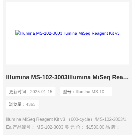
Illumina MS-102-3003Illumina MiSeq Reagent Kit v3
更新时间：
2025-01-15
型号：
Illumina MS-102-3003
浏览量：
4363
Illumina MiSeq Reagent Kit v3 （600-cycle）/MS-102-3003/1
Ea 产品编号： MS-102-3003 美 元 价： $1530.00 品 牌：
Illumina 产 地： 美国 公 司： Illumina, Inc