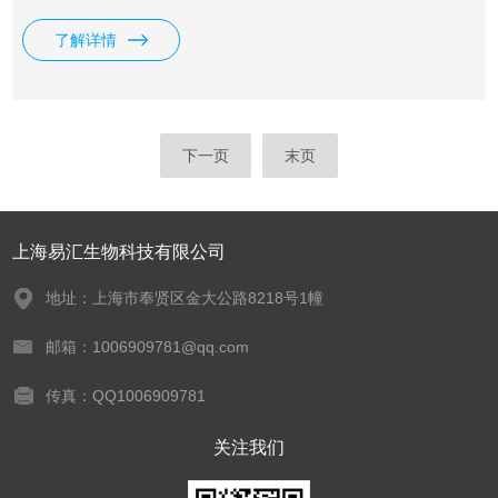
A 96标签 192样本）15052163 illumina NXTR XT样本制备试剂
了解详情
盒 *
下一页
末页
上海易汇生物科技有限公司
地址：上海市奉贤区金大公路8218号1幢
邮箱：1006909781@qq.com
传真：QQ1006909781
关注我们