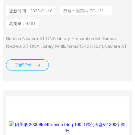
更新时间：
2025-01-16
型号：
因美纳 FC-131-1024
浏览量：
4361
Illumina Nextera XT DNA Library Preparation Kit Illumina
Nextera XT DNA Library Pr Illumina,FC-131-1024,Nextera XT
DNA Library Preparation Kit (24 samples)15032350/15032352
MADE IN USA 产 地： 美国
了解详情