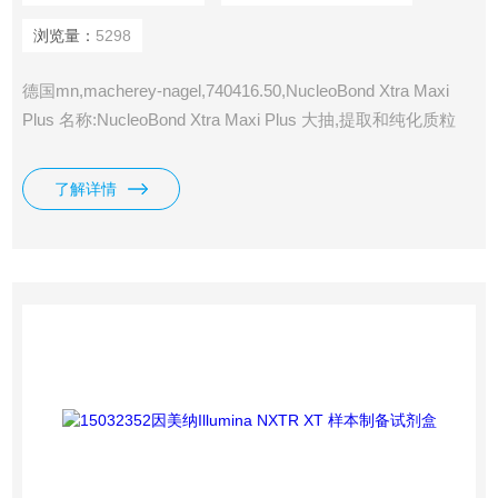
浏览量：
5298
德国mn,macherey-nagel,740416.50,NucleoBond Xtra Maxi
Plus 名称:NucleoBond Xtra Maxi Plus 大抽,提取和纯化质粒
DNA,带有NucleoBond Finalizer(50) 型号:740416.50
macherey-nagel NucleoBond Xtra Maxi Plus
了解详情