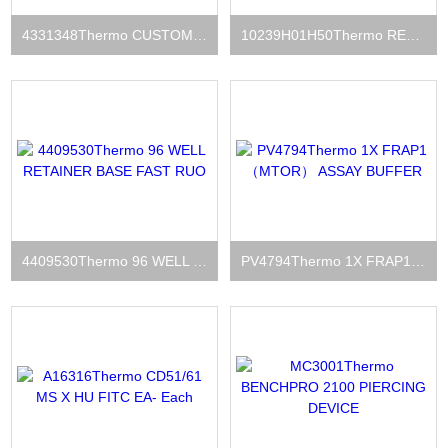
4331348Thermo CUSTOM TQMN GENE EX ASSAYS
10239H01H50Thermo RECOM HU CD154 （HIGG1-FC）
4409530Thermo 96 WELL RETAINER BASE FAST RUO
PV4794Thermo 1X FRAP1 （MTOR） ASSAY BUFFER